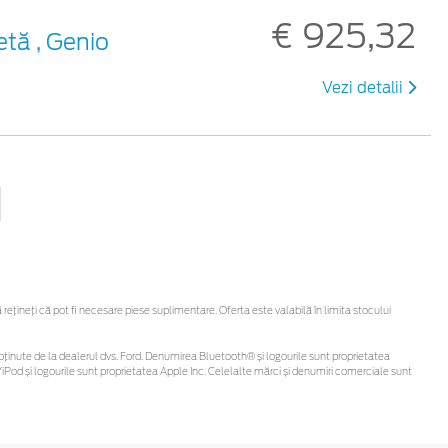
€ 925,32
etă , Genio
Vezi detalii
țineți că pot fi necesare piese suplimentare. Oferta este valabilă în limita stocului
 fi obținute de la dealerul dvs. Ford. Denumirea Bluetooth® și logourile sunt proprietatea
Pod și logourile sunt proprietatea Apple Inc. Celelalte mărci și denumiri comerciale sunt