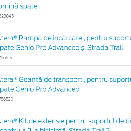
umină spate
623845
tera* Rampă de încărcare , pentru suportu
pate Genio Pro Advanced și Strada Trail
756514
tera* Geantă de transport , pentru suportu
pate Genio Pro Advanced
756520
tera* Kit de extensie pentru suportul de bi
 pentru a 3-a bicicletă, Strada Trail 2