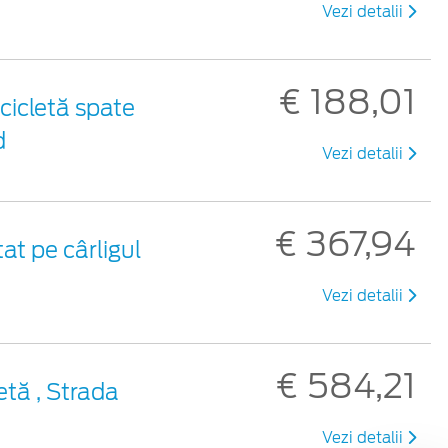
Vezi detalii
€ 188,01
cicletă spate
d
Vezi detalii
€ 367,94
at pe cârligul
Vezi detalii
€ 584,21
etă , Strada
Vezi detalii