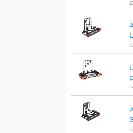
2
A
E
2
U
p
2
A
S
2