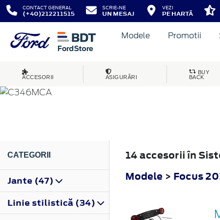
CONTACT GENERAL
SCRIE-NE
VEZI
(+40)212211515
UN MESAJ
PE HARTĂ
Modele
Promotii
FOCUS
BUY
ACCESORII
ASIGURĂRI
BACK
2014
14 accesorii în Si
CATEGORII
Modele
>
Focus 20
Jante (47)
Linie stilistică (34)
M