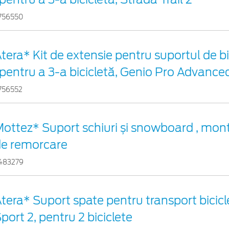
756550
tera* Kit de extensie pentru suportul de bi
 pentru a 3-a bicicletă, Genio Pro Advance
756552
ottez* Suport schiuri și snowboard , mont
de remorcare
483279
tera* Suport spate pentru transport bicicl
port 2, pentru 2 biciclete