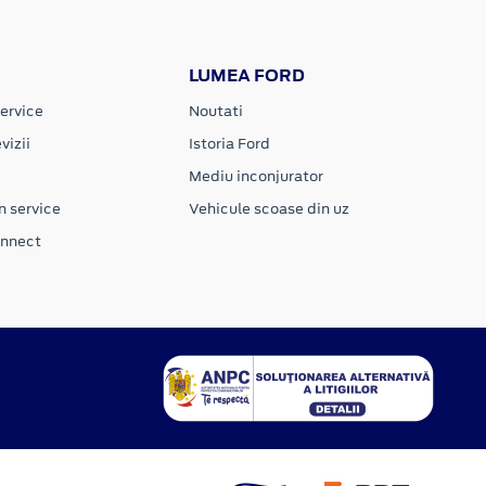
LUMEA FORD
ervice
Noutati
vizii
Istoria Ford
Mediu inconjurator
n service
Vehicule scoase din uz
onnect