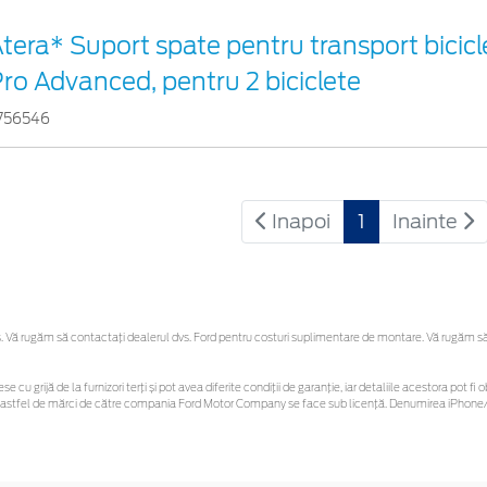
tera* Suport spate pentru transport bicicl
ro Advanced, pentru 2 biciclete
756546
Inapoi
1
Inainte
Vă rugăm să contactaţi dealerul dvs. Ford pentru costuri suplimentare de montare. Vă rugăm să re
se cu grijă de la furnizori terți și pot avea diferite condiții de garanție, iar detaliile acestora pot
unor astfel de mărci de către compania Ford Motor Company se face sub licență. Denumirea iPhone/i