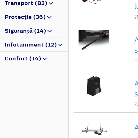
Transport (83)
l
Protecţie (36)
2
Siguranţă (14)
A
Infotainment (12)
s
Confort (14)
2
A
s
2
A
,