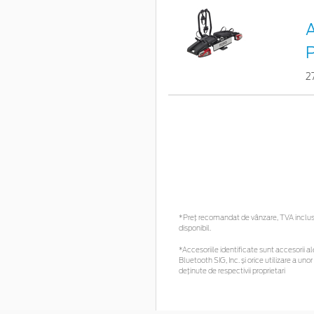
A
P
2
*Preţ recomandat de vânzare, TVA inclus. 
disponibil.
*Accesoriile identificate sunt accesorii ale
Bluetooth SIG, Inc. și orice utilizare a 
deținute de respectivii proprietari