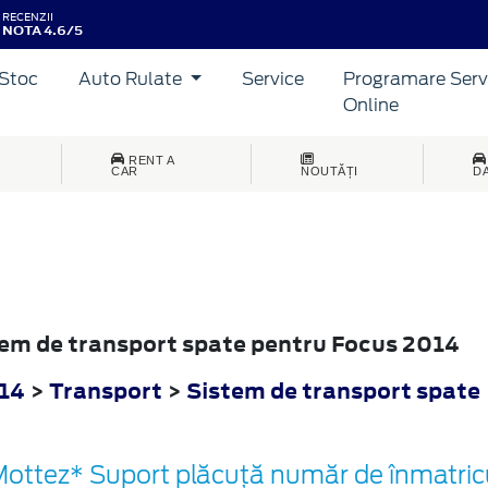
RECENZII
NOTA 4.6/5
Stoc
Auto Rulate
Service
Programare Serv
Online
RENT A
CAR
NOUTĂȚI
D
stem de transport spate pentru Focus 2014
14
>
Transport
>
Sistem de transport spate
ottez* Suport plăcuță număr de înmatricu