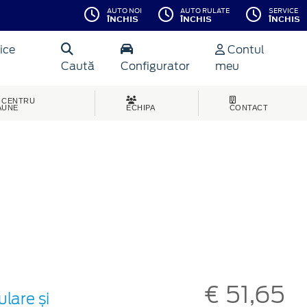
AUTO NOI
AUTO RULATE
SERVICE
ÎNCHIS
ÎNCHIS
ÎNCHIS
ice
Contul
Caută
Configurator
meu
CENTRU
AUNE
ECHIPA
CONTACT
€ 51,65
lare și