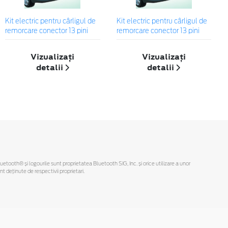
Kit electric pentru cârligul de
Kit electric pentru cârligul de
remorcare conector 13 pini
remorcare conector 13 pini
Vizualizați
Vizualizați
detalii
detalii
Bluetooth® și logourile sunt proprietatea Bluetooth SIG, Inc. și orice utilizare a unor
deținute de respectivii proprietari.