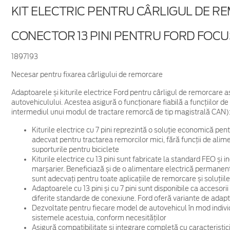
KIT ELECTRIC PENTRU CÂRLIGUL DE 
CONECTOR 13 PINI PENTRU FORD FOCU
1897193
Necesar pentru fixarea cârligului de remorcare
Adaptoarele și kiturile electrice Ford pentru cârligul de remorcare a
autovehiculului. Acestea asigură o funcționare fiabilă a funcțiilor de
intermediul unui modul de tractare remorcă de tip magistrală CAN)
Kiturile electrice cu 7 pini reprezintă o soluție economică pent
adecvat pentru tractarea remorcilor mici, fără funcții de alime
suporturile pentru biciclete
Kiturile electrice cu 13 pini sunt fabricate la standard FEO și 
marșarier. Beneficiază și de o alimentare electrică permanent
sunt adecvați pentru toate aplicațiile de remorcare și soluțiil
Adaptoarele cu 13 pini și cu 7 pini sunt disponibile ca accesori
diferite standarde de conexiune. Ford oferă variante de adapt
Dezvoltate pentru fiecare model de autovehicul în mod indivi
sistemele acestuia, conform necesităților
Asigură compatibilitate și integrare completă cu caracteristici