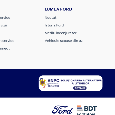
LUMEA FORD
ervice
Noutati
vizii
Istoria Ford
Mediu inconjurator
n service
Vehicule scoase din uz
onnect