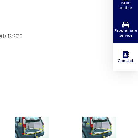
Stoc
online
Programare
service
ă la 12/2015
Contact