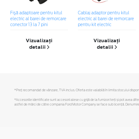
Fişă adaptoare pentru kitul
Cablaj adaptor pentru kitul
electric al barei de remorcare
electric al barei de remorcare
conector 13 la 7 pini
pentru kit electric
Vizualizați
Vizualizați
detalii
detalii
*Preţ recomandat de vânzare, TVA inclus. Oferta este valabilă în limita stocului disponi
*Accesoriile identificate sunt accesorii alese cu grijă de la furnizori terți și pot avea di
astfel de mărci de către compania Ford Motor Company se face sub licență. Denumirea iP