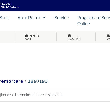
RECENZII
NOTA 4.6/5
Stoc
Auto Rulate
Service
Programare Serv
Online
RENT A
CAR
NOUTĂȚI
D
 remorcare
1897193
>
cţionarea sistemelor electrice în siguranţă