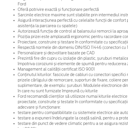
Ford
Oferă potrivire exactă și funcționare perfectă
Sarcinile electrice maxime sunt stabilite prin intermediul in
Asigură interacțiunea perfectă cu celelalte funcții de confor
asistența la parcarea cu spatele)
Autorizează funcția de control al balansului remorcii la aproa
Poziția prizei este amplasată ergonomic pentru racordare confo
Proiectare, construire și testare în conformitate cu specificaț
Respectă normele din domeniu DIN/ISO 11446 (conectori cu 13 
Personalizare și dezvoltare bazate pe CAD
Prezintă fire din cupru cu izolație din plastic, șuruburi metalice
împotriva coroziunii și elemente de spumă pentru reducerea
Management al calității certificat ISO 9001
Conținutul kiturilor: fascicule de cabluri cu conectori specific
prizele cârligului de remorcare, suporturi de fixare, coliere pe
suplimentare, de exemplu: șuruburi. Modulele electronice din
în care nu sunt furnizate împreună cu kiturile
Ford recomandă clienților să utilizeze numai kiturile electrice
proiectate, construite și testate în conformitate cu specificați
adecvare și funcționare:
testare pentru compatibilitate cu sistemele electrice ale auto
testare a expunerii îndelungate la ceață salină, pentru a pro
testare din punct de vedere climatic pentru a se asigura rezis