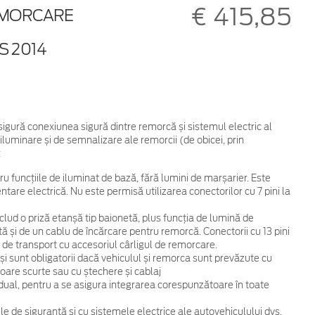
€ 415,85
REMORCARE
S 2014
sigură conexiunea sigură dintre remorcă și sistemul electric al
 iluminare și de semnalizare ale remorcii (de obicei, prin
:
ru funcțiile de iluminat de bază, fără lumini de marșarier. Este
ntare electrică. Nu este permisă utilizarea conectorilor cu 7 pini la
includ o priză etanșă tip baionetă, plus funcția de lumină de
ă și de un cablu de încărcare pentru remorcă. Conectorii cu 13 pini
e de transport cu accesoriul cârligul de remorcare.
i și sunt obligatorii dacă vehiculul și remorca sunt prevăzute cu
oare scurte sau cu ștechere și cablaj
dual, pentru a se asigura integrarea corespunzătoare în toate
le de siguranță și cu sistemele electrice ale autovehiculului dvs.