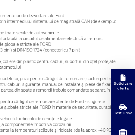
strumentelor de dezvoltare ale Ford
t prin intermediului sistemului de magistrală CAN (de exemplu:
pe toate seriile de autovehicule
rtabilă la circuitul de alimentare electrică al remorcii
iile globale stricte ale FORD
pini) și DIN/ISO 1724 (conectori cu 7 pini)
, coliere din plastic pentru cabluri, suporturi din oțel protejate
 zgomotului
i modelului, prize pentru cârligul de remorcare, socluri pentru
Solicitare
ntru cabluri, siguranțe, manual de instalare și piese de fixare
oferta
 partea din spate a remorcii trebuie comandate separat, în cazul
 pentru cârligul de remorcare oferite de Ford - singurele
ile globale stricte ale FORD în materie de securitate, durabilitate,
Test Drive
vehiculului dincolo de cerințele legale
teja componentele împotriva coroziunii
tența la temperaturi scăzute și ridicate (de la aprox. -40 °C până