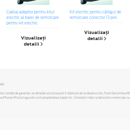
Cablaj adaptor pentru kitul
Kit electric pentru cârligul de
electric al barei de remorcare
remorcare conector 13 pini
pentru kit electric
Vizualizați
Vizualizați
detalii
detalii
bil.
ferite condiții de garanție, iar detaliile acestora pot fi obținute de la dealerul dvs. Ford. Denumirea 
hone/iPod și logourile sunt proprietatea Apple Inc. Celelalte mărci și denumiri comerciale sunt 