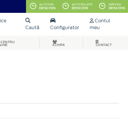
AUTO NOI
AUTO RULATE
SERVICE
DESCHIS
DESCHIS
DESCHIS
ice
Contul
Caută
Configurator
meu
CENTRU
AUNE
ECHIPA
CONTACT