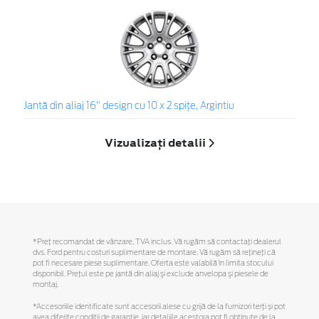
Jantă din aliaj 16" design cu 10 x 2 spiţe, Argintiu
Vizualizați detalii
*Preţ recomandat de vânzare, TVA inclus. Vă rugăm să contactaţi dealerul
dvs. Ford pentru costuri suplimentare de montare. Vă rugăm să reţineţi că
pot fi necesare piese suplimentare. Oferta este valabilă în limita stocului
disponibil. Preţul este pe jantă din aliaj şi exclude anvelopa şi piesele de
montaj.
*Accesoriile identificate sunt accesorii alese cu grijă de la furnizori terți și pot
avea diferite condiții de garanție, iar detaliile acestora pot fi obținute de la