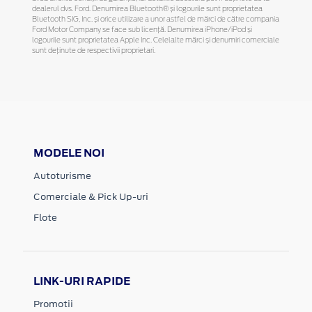
dealerul dvs. Ford. Denumirea Bluetooth® și logourile sunt proprietatea
Bluetooth SIG, Inc. și orice utilizare a unor astfel de mărci de către compania
Ford Motor Company se face sub licență. Denumirea iPhone/iPod și
logourile sunt proprietatea Apple Inc. Celelalte mărci și denumiri comerciale
sunt deținute de respectivii proprietari.
MODELE NOI
Autoturisme
Comerciale & Pick Up-uri
Flote
LINK-URI RAPIDE
Promotii