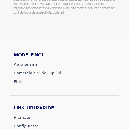
Ford Motor Company se face sub licență. Denumirea iPhone/iPod și
logourile sunt proprietatea Apple Inc. Celelalte mărci și denumiri comerciale
sunt deținute de respectivii proprietari.
MODELE NOI
Autoturisme
Comerciale & Pick Up-uri
Flote
LINK-URI RAPIDE
Promotii
Configurator