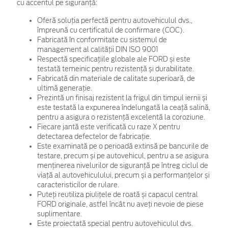
cu accentul pe siguranță:
Oferă soluția perfectă pentru autovehiculul dvs.,
împreună cu certificatul de confirmare (COC).
Fabricată în conformitate cu sistemul de
management al calității DIN ISO 9001
Respectă specificațiile globale ale FORD și este
testată temeinic pentru rezistență și durabilitate.
Fabricată din materiale de calitate superioară, de
ultimă generație.
Prezintă un finisaj rezistent la frigul din timpul iernii și
este testată la expunerea îndelungată la ceață salină,
pentru a asigura o rezistență excelentă la coroziune.
Fiecare jantă este verificată cu raze X pentru
detectarea defectelor de fabricație.
Este examinată pe o perioadă extinsă pe bancurile de
testare, precum și pe autovehicul, pentru a se asigura
menținerea nivelurilor de siguranță pe întreg ciclul de
viață al autovehiculului, precum și a performanțelor și
caracteristicilor de rulare.
Puteți reutiliza piulițele de roată și capacul central
FORD originale, astfel încât nu aveți nevoie de piese
suplimentare.
Este proiectată special pentru autovehiculul dvs.