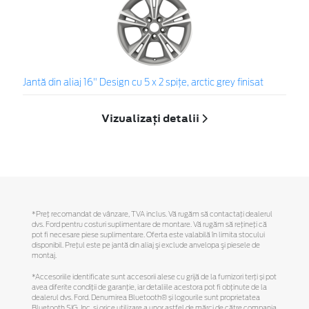
Jantă din aliaj 16" Design cu 5 x 2 spiţe, arctic grey finisat
Vizualizați detalii
*Preţ recomandat de vânzare, TVA inclus. Vă rugăm să contactaţi dealerul
dvs. Ford pentru costuri suplimentare de montare. Vă rugăm să reţineţi că
pot fi necesare piese suplimentare. Oferta este valabilă în limita stocului
disponibil. Preţul este pe jantă din aliaj şi exclude anvelopa şi piesele de
montaj.
*Accesoriile identificate sunt accesorii alese cu grijă de la furnizori terți și pot
avea diferite condiții de garanție, iar detaliile acestora pot fi obținute de la
dealerul dvs. Ford. Denumirea Bluetooth® și logourile sunt proprietatea
Bluetooth SIG, Inc. și orice utilizare a unor astfel de mărci de către compania