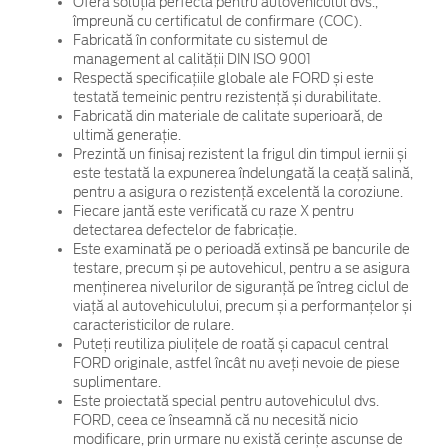
Oferă soluția perfectă pentru autovehiculul dvs.,
împreună cu certificatul de confirmare (COC).
Fabricată în conformitate cu sistemul de
management al calității DIN ISO 9001
Respectă specificațiile globale ale FORD și este
testată temeinic pentru rezistență și durabilitate.
Fabricată din materiale de calitate superioară, de
ultimă generație.
Prezintă un finisaj rezistent la frigul din timpul iernii și
este testată la expunerea îndelungată la ceață salină,
pentru a asigura o rezistență excelentă la coroziune.
Fiecare jantă este verificată cu raze X pentru
detectarea defectelor de fabricație.
Este examinată pe o perioadă extinsă pe bancurile de
testare, precum și pe autovehicul, pentru a se asigura
menținerea nivelurilor de siguranță pe întreg ciclul de
viață al autovehiculului, precum și a performanțelor și
caracteristicilor de rulare.
Puteți reutiliza piulițele de roată și capacul central
FORD originale, astfel încât nu aveți nevoie de piese
suplimentare.
Este proiectată special pentru autovehiculul dvs.
FORD, ceea ce înseamnă că nu necesită nicio
modificare, prin urmare nu există cerințe ascunse de