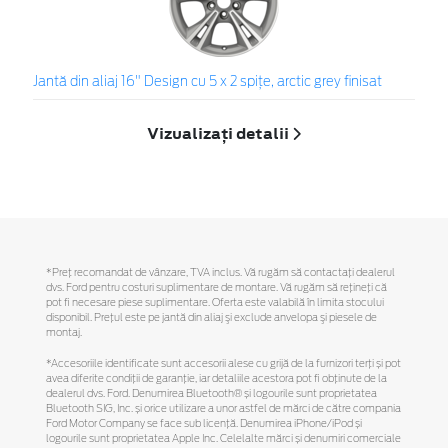
Jantă din aliaj 16" Design cu 5 x 2 spiţe, arctic grey finisat
Vizualizați detalii
*Preţ recomandat de vânzare, TVA inclus. Vă rugăm să contactaţi dealerul
dvs. Ford pentru costuri suplimentare de montare. Vă rugăm să reţineţi că
pot fi necesare piese suplimentare. Oferta este valabilă în limita stocului
disponibil. Preţul este pe jantă din aliaj şi exclude anvelopa şi piesele de
montaj.
*Accesoriile identificate sunt accesorii alese cu grijă de la furnizori terți și pot
avea diferite condiții de garanție, iar detaliile acestora pot fi obținute de la
dealerul dvs. Ford. Denumirea Bluetooth® și logourile sunt proprietatea
Bluetooth SIG, Inc. și orice utilizare a unor astfel de mărci de către compania
Ford Motor Company se face sub licență. Denumirea iPhone/iPod și
logourile sunt proprietatea Apple Inc. Celelalte mărci și denumiri comerciale