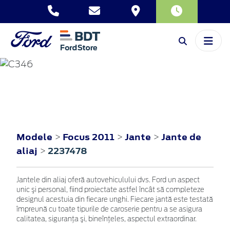
FOCUS
2011
Modele
Focus 2011
Jante
Jante de
>
>
>
aliaj
2237478
>
Jantele din aliaj oferă autovehiculului dvs. Ford un aspect
unic şi personal, fiind proiectate astfel încât să completeze
designul acestuia din fiecare unghi. Fiecare jantă este testată
împreună cu toate tipurile de caroserie pentru a se asigura
calitatea, siguranţa şi, bineînţeles, aspectul extraordinar.