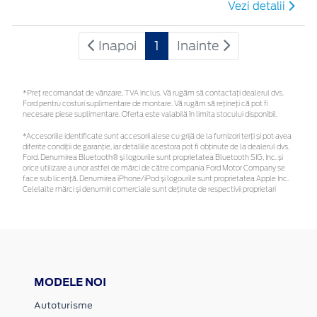
Vezi detalii
Inapoi
1
Inainte
*Preţ recomandat de vânzare, TVA inclus. Vă rugăm să contactaţi dealerul dvs.
Ford pentru costuri suplimentare de montare. Vă rugăm să rețineți că pot fi
necesare piese suplimentare. Oferta este valabilă în limita stocului disponibil.
*Accesoriile identificate sunt accesorii alese cu grijă de la furnizori terți și pot avea
diferite condiții de garanție, iar detaliile acestora pot fi obținute de la dealerul dvs.
Ford. Denumirea Bluetooth® și logourile sunt proprietatea Bluetooth SIG, Inc. și
orice utilizare a unor astfel de mărci de către compania Ford Motor Company se
face sub licență. Denumirea iPhone/iPod și logourile sunt proprietatea Apple Inc.
Celelalte mărci și denumiri comerciale sunt deținute de respectivii proprietari
MODELE NOI
Autoturisme