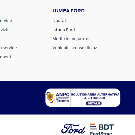
LUMEA FORD
ervice
Noutati
vizii
Istoria Ford
Mediu inconjurator
n service
Vehicule scoase din uz
onnect