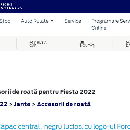
RECENZII
NOTA 4.6/5
Stoc
Auto Rulate
Service
Programare Serv
Online
RENT A
CAR
NOUTĂȚI
D
sorii de roată pentru Fiesta 2022
022
>
Jante
>
Accesorii de roată
apac central , negru lucios, cu logo-ul For