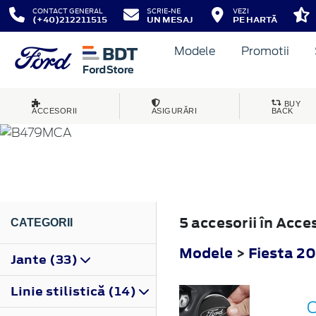
CONTACT GENERAL
SCRIE-NE
VEZI
(+40)212211515
UN MESAJ
PE HARTĂ
Modele
Promotii
FIESTA
BUY
ACCESORII
ASIGURĂRI
BACK
2022
5 accesorii în Acce
CATEGORII
Modele
>
Fiesta 2
Jante (33)
Linie stilistică (14)
C