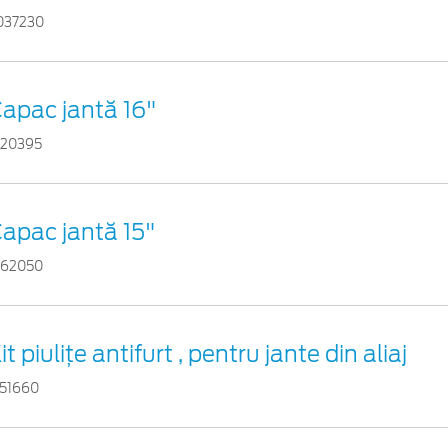
037230
apac jantă 16"
120395
apac jantă 15"
162050
it piuliţe antifurt , pentru jante din aliaj
751660