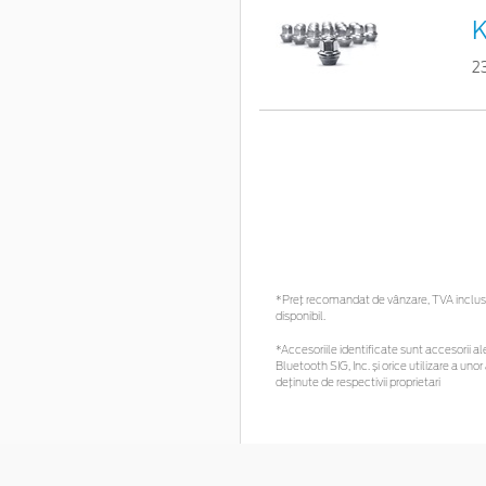
K
2
*Preţ recomandat de vânzare, TVA inclus. 
disponibil.
*Accesoriile identificate sunt accesorii ale
Bluetooth SIG, Inc. și orice utilizare a 
deținute de respectivii proprietari