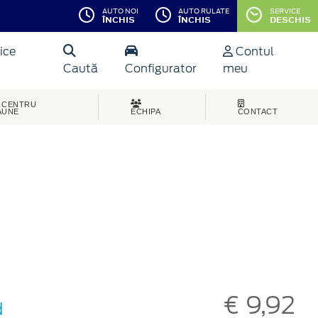
AUTO NOI
AUTO RULATE
SERVICE
ÎNCHIS
ÎNCHIS
DESCHIS
ice
Contul
Caută
Configurator
meu
CENTRU
AUNE
ECHIPA
CONTACT
€ 9,92
d