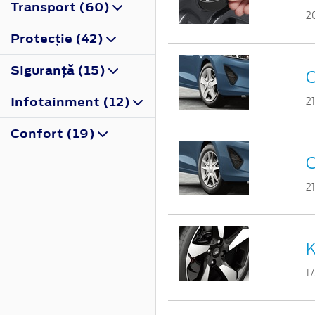
Transport (60)
2
Protecţie (42)
Siguranţă (15)
C
Infotainment (12)
2
Confort (19)
C
2
K
1