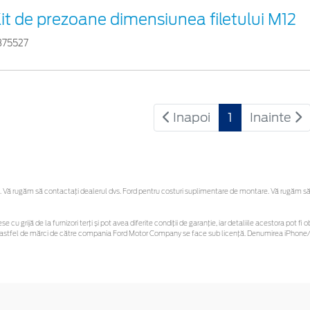
it de prezoane dimensiunea filetului M12
375527
Inapoi
1
Inainte
Vă rugăm să contactaţi dealerul dvs. Ford pentru costuri suplimentare de montare. Vă rugăm să reț
se cu grijă de la furnizori terți și pot avea diferite condiții de garanție, iar detaliile acestora pot
unor astfel de mărci de către compania Ford Motor Company se face sub licență. Denumirea iPhone/i