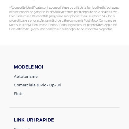
*Accesoriile identificate sunt accesorii alese cu grijă de la furnizori terți și pot avea
diferite condiții de garanție, iar detaliile acestora pot fi obținute de la dealerul dvs.
Ford. Denumirea Bluetooth® și logourile sunt proprietatea Bluetooth SIG, Inc. și
orice utilizare a unor astfel de mărci de către compania Ford Motor Company se
face sub licență. Denumirea iPhone/iPod și logourile sunt proprietatea Apple Inc.
Celelalte mărci și denumiri comerciale sunt deținute de respectivii proprietari
MODELE NOI
Autoturisme
Comerciale & Pick Up-uri
Flote
LINK-URI RAPIDE