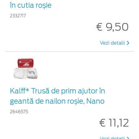
în cutia roșie
2332717
€ 9,50
Vezi detalii
Kalff* Trusă de prim ajutor în
geantă de nailon roșie, Nano
2646575
€ 11,12
Vezi detalii