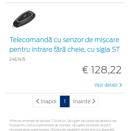
Telecomandă cu senzor de mișcare
pentru intrare fără cheie, cu sigla ST
2467415
€ 128,22
Vezi detalii
Inapoi
1
Inainte
*Preţ recomandat de vânzare, TVA inclus. Vă rugăm să contactaţi dealerul dvs.
Ford pentru costuri suplimentare de montare. Vă rugăm să rețineți că pot fi
necesare piese suplimentare. Oferta este valabilă în limita stocului disponibil.