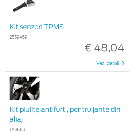
Kit senzori TPMS
2559459
€ 48,04
Vezi detalii
Kit piuliţe antifurt , pentru jante din
aliaj
1751660