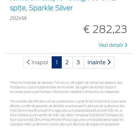
spiţe, Sparkle Silver
2512459
€ 282,23
Vezi detalii
Inapoi
1
2
3
Inainte
*Preţ recomandat de vânzare, TVA inclus. Vă rugăm să contactaţi dealerul dvs.
Ford pentru costuri suplimentare de montare. Vă rugăm să rețineți că pot fi
necesare piese suplimentare. Oferta este valabilă în limita stocului disponibil.
*Accesoriile identificate sunt accesorii alese cu grijă de la furnizori terți și pot avea
diferite condiții de garanție, iar detaliile acestora pot fi obținute de la dealerul dvs.
Ford. Denumirea Bluetooth® și logourile sunt proprietatea Bluetooth SIG, Inc. și
orice utilizare a unor astfel de mărci de către compania Ford Motor Company se
face sub licență. Denumirea iPhone/iPod și logourile sunt proprietatea Apple Inc.
Celelalte mărci și denumiri comerciale sunt deținute de respectivii proprietari