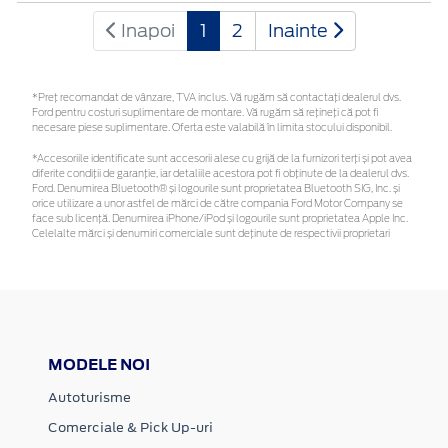
Inapoi
1
2
Inainte
*Preţ recomandat de vânzare, TVA inclus. Vă rugăm să contactaţi dealerul dvs.
Ford pentru costuri suplimentare de montare. Vă rugăm să rețineți că pot fi
necesare piese suplimentare. Oferta este valabilă în limita stocului disponibil.
*Accesoriile identificate sunt accesorii alese cu grijă de la furnizori terți și pot avea
diferite condiții de garanție, iar detaliile acestora pot fi obținute de la dealerul dvs.
Ford. Denumirea Bluetooth® și logourile sunt proprietatea Bluetooth SIG, Inc. și
orice utilizare a unor astfel de mărci de către compania Ford Motor Company se
face sub licență. Denumirea iPhone/iPod și logourile sunt proprietatea Apple Inc.
Celelalte mărci și denumiri comerciale sunt deținute de respectivii proprietari
MODELE NOI
Autoturisme
Comerciale & Pick Up-uri