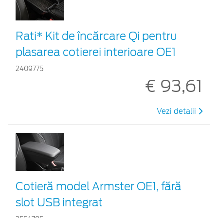
Rati* Kit de încărcare Qi pentru
plasarea cotierei interioare OE1
2409775
€ 93,61
Vezi detalii
Cotieră model Armster OE1, fără
slot USB integrat