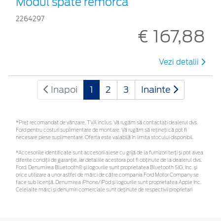
Modul spate remorcă
2264297
€ 167,88
Vezi detalii
Inapoi
1
2
3
Inainte
*Preţ recomandat de vânzare, TVA inclus. Vă rugăm să contactaţi dealerul dvs.
Ford pentru costuri suplimentare de montare. Vă rugăm să rețineți că pot fi
necesare piese suplimentare. Oferta este valabilă în limita stocului disponibil.
*Accesoriile identificate sunt accesorii alese cu grijă de la furnizori terți și pot avea
diferite condiții de garanție, iar detaliile acestora pot fi obținute de la dealerul dvs.
Ford. Denumirea Bluetooth® și logourile sunt proprietatea Bluetooth SIG, Inc. și
orice utilizare a unor astfel de mărci de către compania Ford Motor Company se
face sub licență. Denumirea iPhone/iPod și logourile sunt proprietatea Apple Inc.
Celelalte mărci și denumiri comerciale sunt deținute de respectivii proprietari