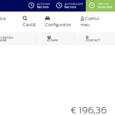
AUTO NOI
AUTO RULATE
SERVICE
ÎNCHIS
ÎNCHIS
DESCHIS
ice
Contul
Caută
Configurator
meu
CENTRU
AUNE
ECHIPA
CONTACT
€ 196,36