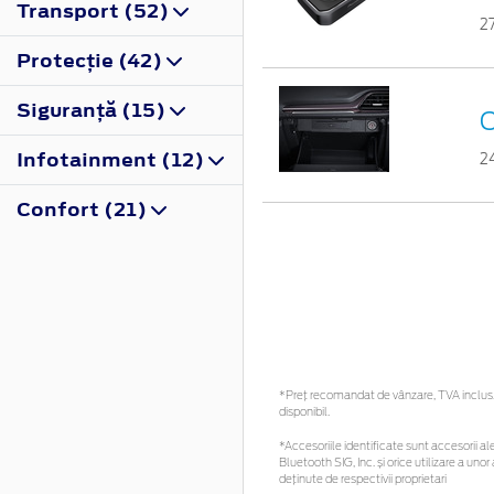
Transport (52)
2
Protecţie (42)
Siguranţă (15)
C
Infotainment (12)
2
Confort (21)
*Preţ recomandat de vânzare, TVA inclus. 
disponibil.
*Accesoriile identificate sunt accesorii ale
Bluetooth SIG, Inc. și orice utilizare a u
deținute de respectivii proprietari