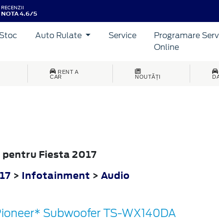
RECENZII
NOTA 4.6/5
Stoc
Auto Rulate
Service
Programare Serv
Online
RENT A
CAR
NOUTĂȚI
D
o pentru Fiesta 2017
017
>
Infotainment
>
Audio
ioneer* Subwoofer TS-WX140DA