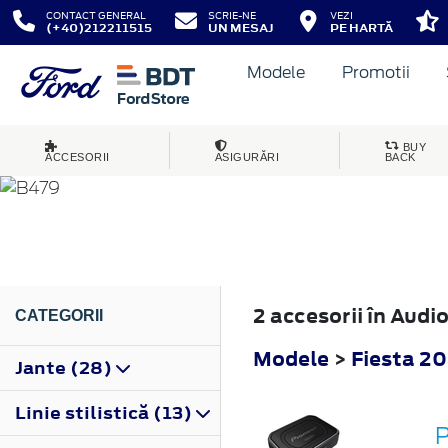
CONTACT GENERAL
SCRIE-NE
VEZI
(+40)212211515
UN MESAJ
PE HARTĂ
Modele
Promotii
FIESTA
BUY
ACCESORII
ASIGURĂRI
BACK
2017
2 accesorii în Audi
CATEGORII
Modele
>
Fiesta 2
Jante (28)
Linie stilistică (13)
P