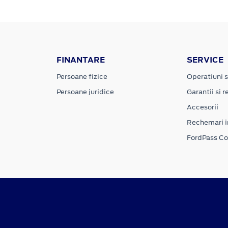
FINANTARE
SERVICE
Persoane fizice
Operatiuni s
Persoane juridice
Garantii si re
Accesorii
Rechemari i
FordPass C