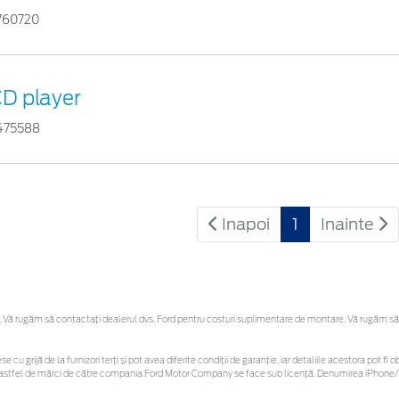
760720
D player
475588
Inapoi
1
Inainte
Vă rugăm să contactaţi dealerul dvs. Ford pentru costuri suplimentare de montare. Vă rugăm să reț
se cu grijă de la furnizori terți și pot avea diferite condiții de garanție, iar detaliile acestora pot
nor astfel de mărci de către compania Ford Motor Company se face sub licență. Denumirea iPhone/i