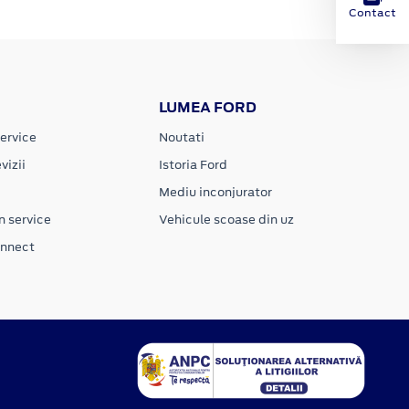
Contact
LUMEA FORD
ervice
Noutati
vizii
Istoria Ford
Mediu inconjurator
n service
Vehicule scoase din uz
onnect