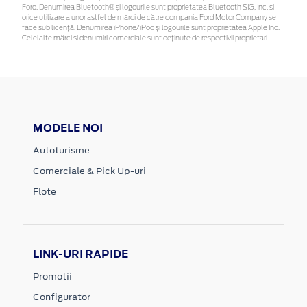
Ford. Denumirea Bluetooth® și logourile sunt proprietatea Bluetooth SIG, Inc. și
orice utilizare a unor astfel de mărci de către compania Ford Motor Company se
face sub licență. Denumirea iPhone/iPod și logourile sunt proprietatea Apple Inc.
Celelalte mărci și denumiri comerciale sunt deținute de respectivii proprietari
MODELE NOI
Autoturisme
Comerciale & Pick Up-uri
Flote
LINK-URI RAPIDE
Promotii
Configurator