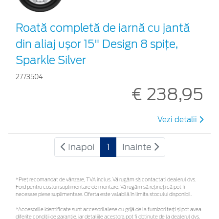
Roată completă de iarnă cu jantă
din aliaj ușor 15" Design 8 spițe,
Sparkle Silver
2773504
€ 238,95
Vezi detalii
Inapoi
1
Inainte
*Preţ recomandat de vânzare, TVA inclus. Vă rugăm să contactaţi dealerul dvs.
Ford pentru costuri suplimentare de montare. Vă rugăm să rețineți că pot fi
necesare piese suplimentare. Oferta este valabilă în limita stocului disponibil.
*Accesoriile identificate sunt accesorii alese cu grijă de la furnizori terți și pot avea
diferite condiții de garanție, iar detaliile acestora pot fi obținute de la dealerul dvs.