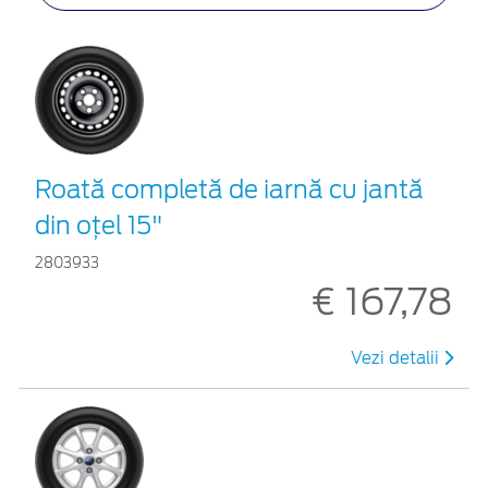
Roată completă de iarnă cu jantă
din oțel 15"
2803933
€ 167,78
Vezi detalii