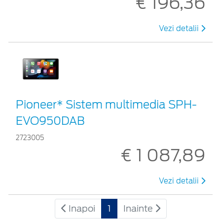
€ 196,36
Vezi detalii
Pioneer* Sistem multimedia SPH-
EVO950DAB
2723005
€ 1 087,89
Vezi detalii
Inapoi
1
Inainte