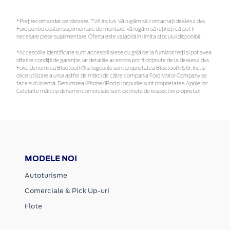
*Preţ recomandat de vânzare, TVA inclus. Vă rugăm să contactaţi dealerul dvs.
Ford pentru costuri suplimentare de montare. Vă rugăm să rețineți că pot fi
necesare piese suplimentare. Oferta este valabilă în limita stocului disponibil.
*Accesoriile identificate sunt accesorii alese cu grijă de la furnizori terți și pot avea
diferite condiții de garanție, iar detaliile acestora pot fi obținute de la dealerul dvs.
Ford. Denumirea Bluetooth® și logourile sunt proprietatea Bluetooth SIG, Inc. și
orice utilizare a unor astfel de mărci de către compania Ford Motor Company se
face sub licență. Denumirea iPhone/iPod și logourile sunt proprietatea Apple Inc.
Celelalte mărci și denumiri comerciale sunt deținute de respectivii proprietari
MODELE NOI
Autoturisme
Comerciale & Pick Up-uri
Flote