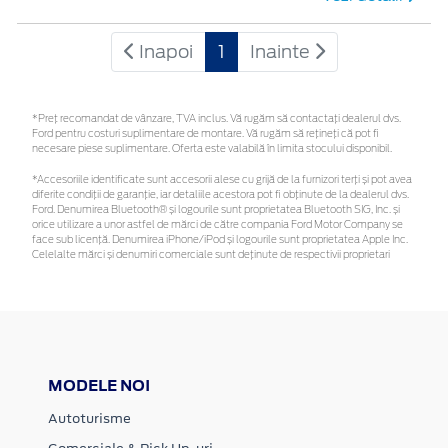
Inapoi
1
Inainte
*Preţ recomandat de vânzare, TVA inclus. Vă rugăm să contactaţi dealerul dvs.
Ford pentru costuri suplimentare de montare. Vă rugăm să rețineți că pot fi
necesare piese suplimentare. Oferta este valabilă în limita stocului disponibil.
*Accesoriile identificate sunt accesorii alese cu grijă de la furnizori terți și pot avea
diferite condiții de garanție, iar detaliile acestora pot fi obținute de la dealerul dvs.
Ford. Denumirea Bluetooth® și logourile sunt proprietatea Bluetooth SIG, Inc. și
orice utilizare a unor astfel de mărci de către compania Ford Motor Company se
face sub licență. Denumirea iPhone/iPod și logourile sunt proprietatea Apple Inc.
Celelalte mărci și denumiri comerciale sunt deținute de respectivii proprietari
MODELE NOI
Autoturisme