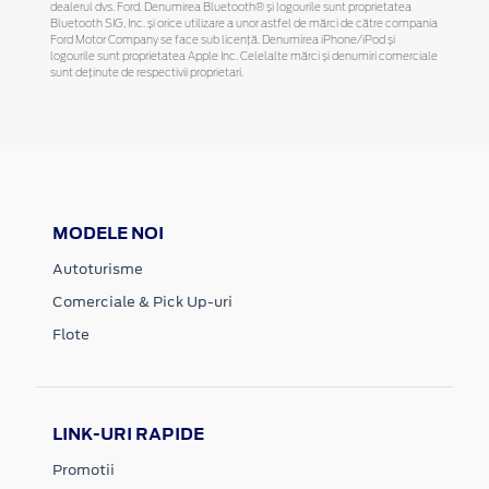
dealerul dvs. Ford. Denumirea Bluetooth® și logourile sunt proprietatea
Bluetooth SIG, Inc. și orice utilizare a unor astfel de mărci de către compania
Ford Motor Company se face sub licență. Denumirea iPhone/iPod și
logourile sunt proprietatea Apple Inc. Celelalte mărci și denumiri comerciale
sunt deținute de respectivii proprietari.
MODELE NOI
Autoturisme
Comerciale & Pick Up-uri
Flote
LINK-URI RAPIDE
Promotii