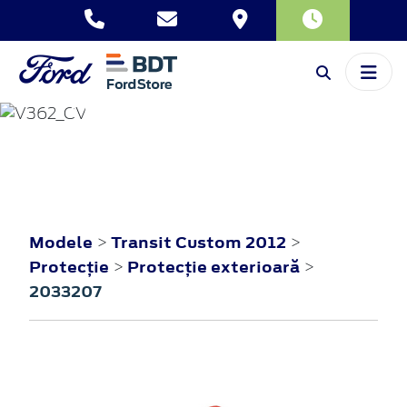
TRANSIT CUSTOM
2012
Modele
Transit Custom 2012
>
>
Protecţie
Protecţie exterioară
>
>
2033207