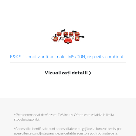
K&K* Dispozitiv anti-animale , M5700N, dispozitiv combinat
Vizualizați detalii
*Preţ recomandat de vânzare, TVA inclus. Oferta este valabilă în limita
stocului disponibil.
*Accesoriile identificate sunt accesorii alese cu grijă de la furnizori terți și pot
avea diferite condiții de garanție, iar detaliile acestora pot fi obținute de la