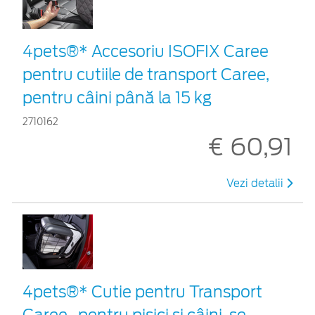
4pets®* Accesoriu ISOFIX Caree
pentru cutiile de transport Caree,
pentru câini până la 15 kg
2710162
€ 60,91
Vezi detalii
4pets®* Cutie pentru Transport
Caree , pentru pisici și câini, se