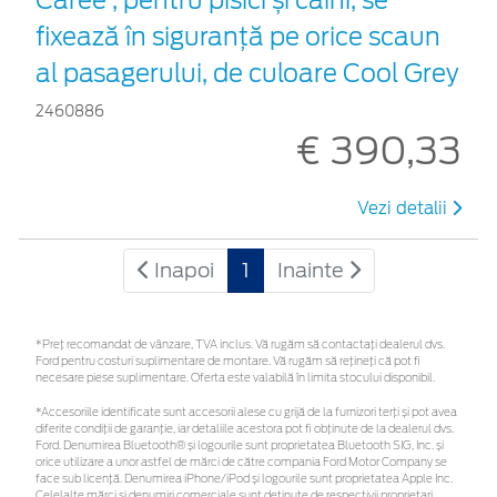
fixează în siguranță pe orice scaun
al pasagerului, de culoare Cool Grey
2460886
€ 390,33
Vezi detalii
Inapoi
1
Inainte
*Preţ recomandat de vânzare, TVA inclus. Vă rugăm să contactaţi dealerul dvs.
Ford pentru costuri suplimentare de montare. Vă rugăm să rețineți că pot fi
necesare piese suplimentare. Oferta este valabilă în limita stocului disponibil.
*Accesoriile identificate sunt accesorii alese cu grijă de la furnizori terți și pot avea
diferite condiții de garanție, iar detaliile acestora pot fi obținute de la dealerul dvs.
Ford. Denumirea Bluetooth® și logourile sunt proprietatea Bluetooth SIG, Inc. și
orice utilizare a unor astfel de mărci de către compania Ford Motor Company se
face sub licență. Denumirea iPhone/iPod și logourile sunt proprietatea Apple Inc.
Celelalte mărci și denumiri comerciale sunt deținute de respectivii proprietari