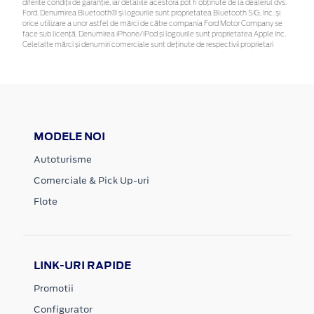
diferite condiții de garanție, iar detaliile acestora pot fi obținute de la dealerul dvs.
Ford. Denumirea Bluetooth® și logourile sunt proprietatea Bluetooth SIG, Inc. și
orice utilizare a unor astfel de mărci de către compania Ford Motor Company se
face sub licență. Denumirea iPhone/iPod și logourile sunt proprietatea Apple Inc.
Celelalte mărci și denumiri comerciale sunt deținute de respectivii proprietari
MODELE NOI
Autoturisme
Comerciale & Pick Up-uri
Flote
LINK-URI RAPIDE
Promotii
Configurator