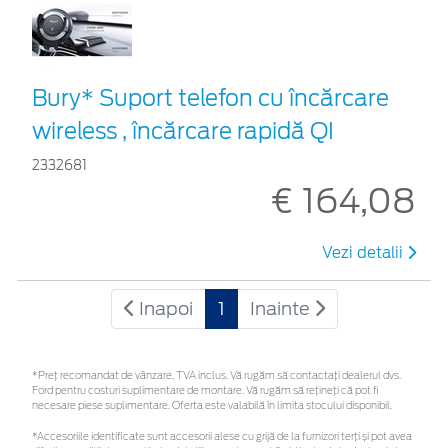
Bury* Suport telefon cu încărcare
wireless , încărcare rapidă QI
2332681
€ 164,08
Vezi detalii
Inapoi
1
Inainte
*Preţ recomandat de vânzare, TVA inclus. Vă rugăm să contactaţi dealerul dvs.
Ford pentru costuri suplimentare de montare. Vă rugăm să rețineți că pot fi
necesare piese suplimentare. Oferta este valabilă în limita stocului disponibil.
*Accesoriile identificate sunt accesorii alese cu grijă de la furnizori terți și pot avea