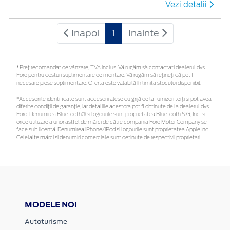
Vezi detalii
Inapoi
1
Inainte
*Preţ recomandat de vânzare, TVA inclus. Vă rugăm să contactaţi dealerul dvs.
Ford pentru costuri suplimentare de montare. Vă rugăm să rețineți că pot fi
necesare piese suplimentare. Oferta este valabilă în limita stocului disponibil.
*Accesoriile identificate sunt accesorii alese cu grijă de la furnizori terți și pot avea
diferite condiții de garanție, iar detaliile acestora pot fi obținute de la dealerul dvs.
Ford. Denumirea Bluetooth® și logourile sunt proprietatea Bluetooth SIG, Inc. și
orice utilizare a unor astfel de mărci de către compania Ford Motor Company se
face sub licență. Denumirea iPhone/iPod și logourile sunt proprietatea Apple Inc.
Celelalte mărci și denumiri comerciale sunt deținute de respectivii proprietari
MODELE NOI
Autoturisme