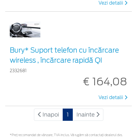
Vezi detalii
Bury* Suport telefon cu încărcare
wireless , încărcare rapidă QI
2332681
€ 164,08
Vezi detalii
Inapoi
1
Inainte
*Preţ recomandat de vânzare, TVA inclus. Vă rugăm să contactaţi dealerul dvs.