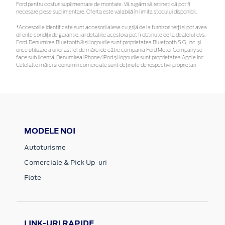
Ford pentru costuri suplimentare de montare. Vă rugăm să rețineți că pot fi
necesare piese suplimentare. Oferta este valabilă în limita stocului disponibil.
*Accesoriile identificate sunt accesorii alese cu grijă de la furnizori terți și pot avea
diferite condiții de garanție, iar detaliile acestora pot fi obținute de la dealerul dvs.
Ford. Denumirea Bluetooth® și logourile sunt proprietatea Bluetooth SIG, Inc. și
orice utilizare a unor astfel de mărci de către compania Ford Motor Company se
face sub licență. Denumirea iPhone/iPod și logourile sunt proprietatea Apple Inc.
Celelalte mărci și denumiri comerciale sunt deținute de respectivii proprietari
MODELE NOI
Autoturisme
Comerciale & Pick Up-uri
Flote
LINK-URI RAPIDE