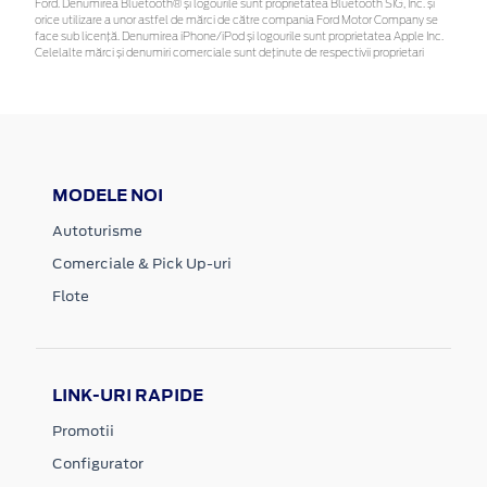
Ford. Denumirea Bluetooth® și logourile sunt proprietatea Bluetooth SIG, Inc. și
orice utilizare a unor astfel de mărci de către compania Ford Motor Company se
face sub licență. Denumirea iPhone/iPod și logourile sunt proprietatea Apple Inc.
Celelalte mărci și denumiri comerciale sunt deținute de respectivii proprietari
MODELE NOI
Autoturisme
Comerciale & Pick Up-uri
Flote
LINK-URI RAPIDE
Promotii
Configurator