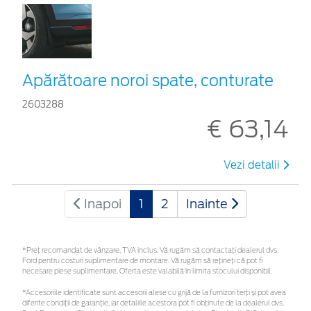
Apărătoare noroi spate, conturate
2603288
€ 63,14
Vezi detalii
Inapoi
1
2
Inainte
*Preţ recomandat de vânzare, TVA inclus. Vă rugăm să contactaţi dealerul dvs.
Ford pentru costuri suplimentare de montare. Vă rugăm să rețineți că pot fi
necesare piese suplimentare. Oferta este valabilă în limita stocului disponibil.
*Accesoriile identificate sunt accesorii alese cu grijă de la furnizori terți și pot avea
diferite condiții de garanție, iar detaliile acestora pot fi obținute de la dealerul dvs.