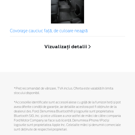
Covoraşe cauciuc față, de culoare neagră
Vizualizați detalii
*Preţ recomandat de vânzare, TVA inclus. Oferta este valabilă în limita
stocului disponibil.
*Accesoriile identificate sunt accesorii alese cu grijă de la furnizori terți și pot
avea diferite condiții de garanție, iar detaliile acestora pot fi obținute de la
dealerul dvs. Ford. Denumirea Bluetooth® și logourile sunt proprietatea
Bluetooth SIG, Inc. și orice utilizare a unor astfel de mărci de către compania
Ford Motor Company se face sub licență. Denumirea iPhone/iPod și
logourile sunt proprietatea Apple Inc. Celelalte mărci și denumiri comerciale
sunt deținute de respectivii proprietari.