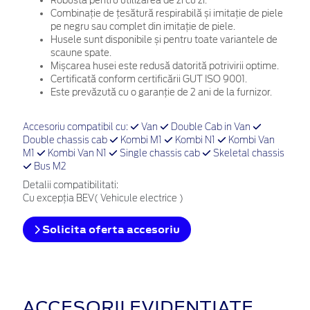
Robustă pentru utilizarea de zi cu zi.
Combinație de țesătură respirabilă și imitație de piele
pe negru sau complet din imitație de piele.
Husele sunt disponibile și pentru toate variantele de
scaune spate.
Mișcarea husei este redusă datorită potrivirii optime.
Certificată conform certificării GUT ISO 9001.
Este prevăzută cu o garanție de 2 ani de la furnizor.
Accesoriu compatibil cu:
Van
Double Cab in Van
Double chassis cab
Kombi M1
Kombi N1
Kombi Van
M1
Kombi Van N1
Single chassis cab
Skeletal chassis
Bus M2
Detalii compatibilitati:
Cu excepția BEV( Vehicule electrice )
Solicita oferta accesoriu
ACCESORII EVIDENȚIATE