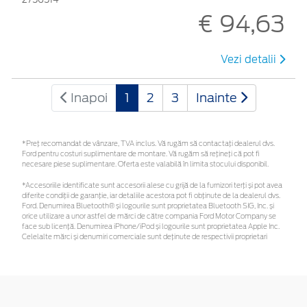
€ 94,63
Vezi detalii
Inapoi
1
2
3
Inainte
*Preţ recomandat de vânzare, TVA inclus. Vă rugăm să contactaţi dealerul dvs.
Ford pentru costuri suplimentare de montare. Vă rugăm să rețineți că pot fi
necesare piese suplimentare. Oferta este valabilă în limita stocului disponibil.
*Accesoriile identificate sunt accesorii alese cu grijă de la furnizori terți și pot avea
diferite condiții de garanție, iar detaliile acestora pot fi obținute de la dealerul dvs.
Ford. Denumirea Bluetooth® și logourile sunt proprietatea Bluetooth SIG, Inc. și
orice utilizare a unor astfel de mărci de către compania Ford Motor Company se
face sub licență. Denumirea iPhone/iPod și logourile sunt proprietatea Apple Inc.
Celelalte mărci și denumiri comerciale sunt deținute de respectivii proprietari