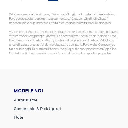
*Preţ recomandat de vânzare, TVA inclus. Vă rugăm să contactaţi dealerul dvs.
Ford pentru costuri suplimentare de montare. Vă rugăm să rețineți că pot fi
necesare piese suplimentare. Oferta este valabilă în limita stocului disponibil.
*Accesoriile identificate sunt accesorii alese cu grijă de la furnizori terți și pot avea
diferite condiții de garanție, iar detaliile acestora pot fi obținute de la dealerul dvs.
Ford. Denumirea Bluetooth® și logourile sunt proprietatea Bluetooth SIG, Inc. și
orice utilizare a unor astfel de mărci de către compania Ford Motor Company se
face sub licență. Denumirea iPhone/iPod și logourile sunt proprietatea Apple Inc.
Celelalte mărci și denumiri comerciale sunt deținute de respectivii proprietari
MODELE NOI
Autoturisme
Comerciale & Pick Up-uri
Flote