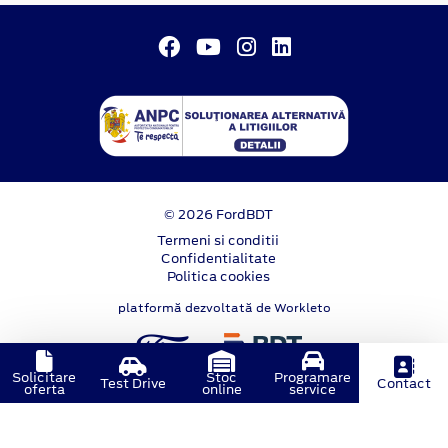
© 2026 FordBDT
Termeni si conditii
Confidentialitate
Politica cookies
platformă dezvoltată de Workleto
Solicitare
Stoc
Programare
Test Drive
Contact
oferta
online
service