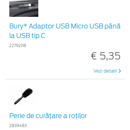
Bury* Adaptor USB Micro USB până
la USB tip C
2279208
€ 5,35
Vezi detalii
Perie de curățare a roților
2839483