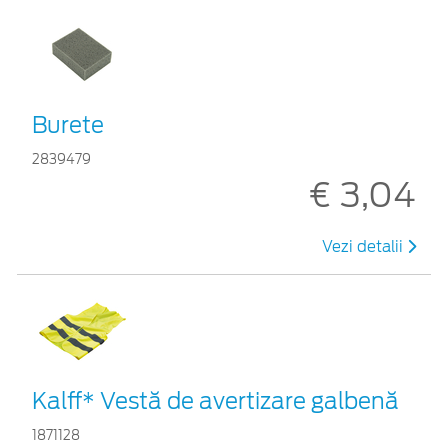
Burete
2839479
€ 3,04
Vezi detalii
Kalff* Vestă de avertizare galbenă
1871128