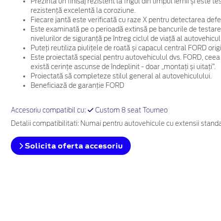
Prezintă un finisaj rezistent la frigul din timpul iernii și este
rezistență excelentă la coroziune.
Fiecare jantă este verificată cu raze X pentru detectarea defec
Este examinată pe o perioadă extinsă pe bancurile de testare
nivelurilor de siguranță pe întreg ciclul de viață al autovehicul
Puteți reutiliza piulițele de roată și capacul central FORD ori
Este proiectată special pentru autovehiculul dvs. FORD, ceea
există cerințe ascunse de îndeplinit - doar „montați și uitați”.
Proiectată să completeze stilul general al autovehiculului.
Beneficiază de garanție FORD
Accesoriu compatibil cu:
Custom 8 seat Tourneo
Detalii compatibilitati: Numai pentru autovehicule cu extensii standard
Solicita oferta accesoriu