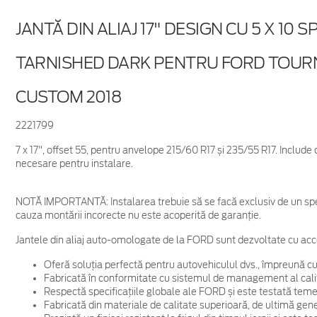
JANTĂ DIN ALIAJ 17" DESIGN CU 5 X 10 SP
TARNISHED DARK PENTRU FORD TOUR
CUSTOM 2018
2221799
7 x 17", offset 55, pentru anvelope 215/60 R17 și 235/55 R17. Include
necesare pentru instalare.
NOTĂ IMPORTANTĂ:
Instalarea trebuie să se facă exclusiv de un spe
cauza montării incorecte nu este acoperită de garanţie.
Jantele din aliaj auto-omologate de la FORD sunt dezvoltate cu acc
Oferă soluția perfectă pentru autovehiculul dvs., împreună cu
Fabricată în conformitate cu sistemul de management al cali
Respectă specificațiile globale ale FORD și este testată temein
Fabricată din materiale de calitate superioară, de ultimă gene