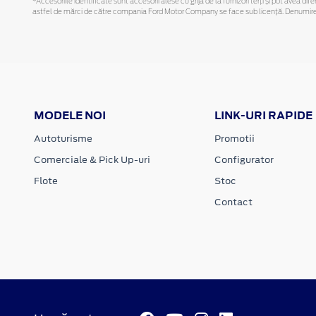
*Accesoriile identificate sunt accesorii alese cu grijă de la furnizori terți și pot avea di
astfel de mărci de către compania Ford Motor Company se face sub licență. Denumirea iP
MODELE NOI
LINK-URI RAPIDE
Autoturisme
Promotii
Comerciale & Pick Up-uri
Configurator
Flote
Stoc
Contact