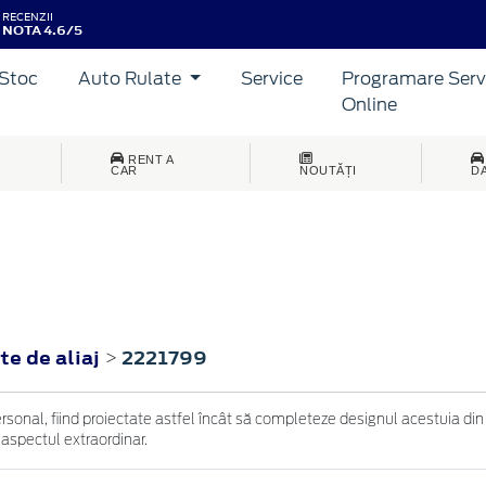
RECENZII
NOTA 4.6/5
Stoc
Auto Rulate
Service
Programare Serv
Online
RENT A
CAR
NOUTĂȚI
D
te de aliaj
2221799
>
ersonal, fiind proiectate astfel încât să completeze designul acestuia din
 aspectul extraordinar.