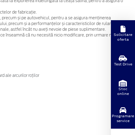
 testată la expunerea îndelungată la ceață salină, pentru a asigura o
telor de fabricație.
, precum și pe autovehicul, pentru a se asigura menținerea
ului, precum și a performanțelor și caracteristicilor de rulare.
ginale, astfel încât nu aveți nevoie de piese suplimentare.
Solicitare
 ce înseamnă că nu necesită nicio modificare, prin urmare nu
oferta
Test Drive
 ale arcurilor roților
Stoc
online
Programare
service