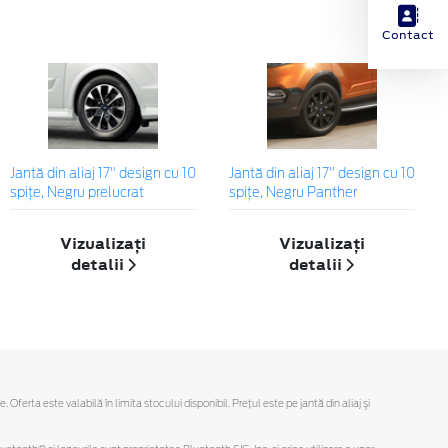
Contact
Jantă din aliaj 17" design cu 10
Jantă din aliaj 17" design cu 10
spițe, Negru prelucrat
spițe, Negru Panther
Vizualizați
Vizualizați
detalii
detalii
rta este valabilă în limita stocului disponibil. Preţul este pe jantă din aliaj şi