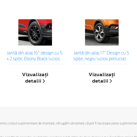
Jantă din aliaj 16" design cu 5
Jantă din aliaj 17" Design cu 5
x 2 spițe, Ebony Black lucios
spiţe, negru lucios prelucrat
Vizualizați
Vizualizați
detalii
detalii
u costuri suplimentare de montare. Vă rugăm să reţineţi că pot fi necesare piese suplimentare. Ofe