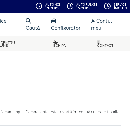
AUTO NOI
AUTO RULATE
SERVICE
ÎNCHIS
ÎNCHIS
ÎNCHIS
ice
Contul
Caută
Configurator
meu
CENTRU
AUNE
ECHIPA
CONTACT
 fiecare unghi. Fiecare jantă este testată împreună cu toate tipurile