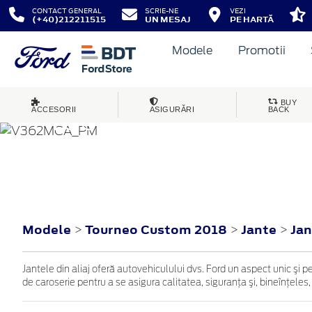
CONTACT GENERAL
SCRIE-NE
VEZI
(+40)212211515
UN MESAJ
PE HARTĂ
Modele
Promotii
BUY
ACCESORII
ASIGURĂRI
BACK
TOURNEO CUSTOM
2018
Modele
Tourneo Custom 2018
Jante
Jan
>
>
>
Jantele din aliaj oferă autovehiculului dvs. Ford un aspect unic şi p
de caroserie pentru a se asigura calitatea, siguranţa şi, bineînţeles,