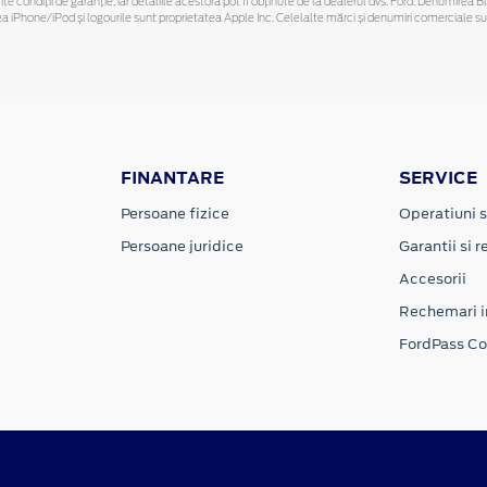
ferite condiții de garanție, iar detaliile acestora pot fi obținute de la dealerul dvs. Ford. Denumirea 
hone/iPod și logourile sunt proprietatea Apple Inc. Celelalte mărci și denumiri comerciale sunt 
FINANTARE
SERVICE
Persoane fizice
Operatiuni s
Persoane juridice
Garantii si re
Accesorii
Rechemari i
FordPass C