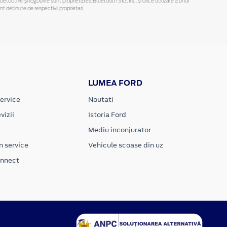
Bluetooth® și logourile sunt proprietatea Bluetooth SIG, Inc. și orice utilizare a unor
deținute de respectivii proprietari.
LUMEA FORD
ervice
Noutati
vizii
Istoria Ford
Mediu inconjurator
n service
Vehicule scoase din uz
onnect