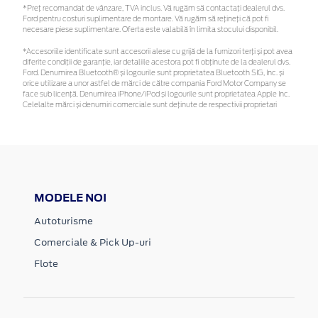
*Preţ recomandat de vânzare, TVA inclus. Vă rugăm să contactaţi dealerul dvs.
Ford pentru costuri suplimentare de montare. Vă rugăm să rețineți că pot fi
necesare piese suplimentare. Oferta este valabilă în limita stocului disponibil.
*Accesoriile identificate sunt accesorii alese cu grijă de la furnizori terți și pot avea
diferite condiții de garanție, iar detaliile acestora pot fi obținute de la dealerul dvs.
Ford. Denumirea Bluetooth® și logourile sunt proprietatea Bluetooth SIG, Inc. și
orice utilizare a unor astfel de mărci de către compania Ford Motor Company se
face sub licență. Denumirea iPhone/iPod și logourile sunt proprietatea Apple Inc.
Celelalte mărci și denumiri comerciale sunt deținute de respectivii proprietari
MODELE NOI
Autoturisme
Comerciale & Pick Up-uri
Flote