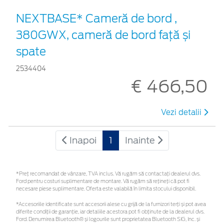
NEXTBASE* Cameră de bord ,
380GWX, cameră de bord față și
spate
2534404
€ 466,50
Vezi detalii
Inapoi
1
Inainte
*Preţ recomandat de vânzare, TVA inclus. Vă rugăm să contactaţi dealerul dvs.
Ford pentru costuri suplimentare de montare. Vă rugăm să rețineți că pot fi
necesare piese suplimentare. Oferta este valabilă în limita stocului disponibil.
*Accesoriile identificate sunt accesorii alese cu grijă de la furnizori terți și pot avea
diferite condiții de garanție, iar detaliile acestora pot fi obținute de la dealerul dvs.
Ford. Denumirea Bluetooth® și logourile sunt proprietatea Bluetooth SIG, Inc. și