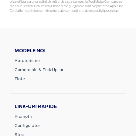
orice utilizare a unor astfel de mărci de către compania Ford Motor Company se
face sub licență. Denumirea iPhone/iPod și logourile sunt proprietatea Apple Inc.
Celelalte mărci și denumiri comerciale sunt deținute de respectivii proprietari
MODELE NOI
Autoturisme
Comerciale & Pick Up-uri
Flote
LINK-URI RAPIDE
Promotii
Configurator
Stoc