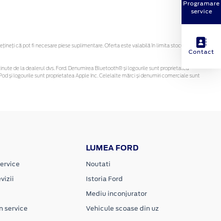
Programare
service
neți că pot fi necesare piese suplimentare. Oferta este valabilă în limita stocului
Contact
fi obținute de la dealerul dvs. Ford. Denumirea Bluetooth® și logourile sunt proprietatea
od și logourile sunt proprietatea Apple Inc. Celelalte mărci și denumiri comerciale sunt
LUMEA FORD
ervice
Noutati
vizii
Istoria Ford
Mediu inconjurator
n service
Vehicule scoase din uz