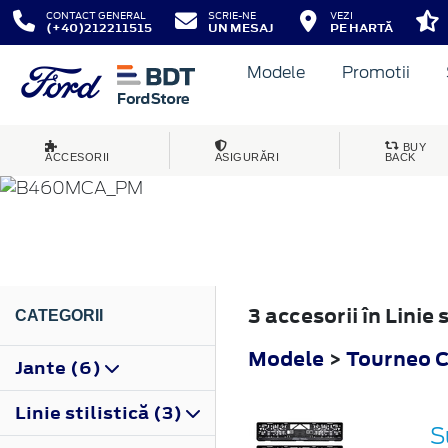
CONTACT GENERAL
SCRIE-NE
VEZI
(+40)212211515
UN MESAJ
PE HARTĂ
Modele
Promotii
TOURNEO COURIER
BUY
ACCESORII
ASIGURĂRI
BACK
2018
3 accesorii în Linie
CATEGORII
Modele
>
Tourneo C
Jante (6)
Linie stilistică (3)
S