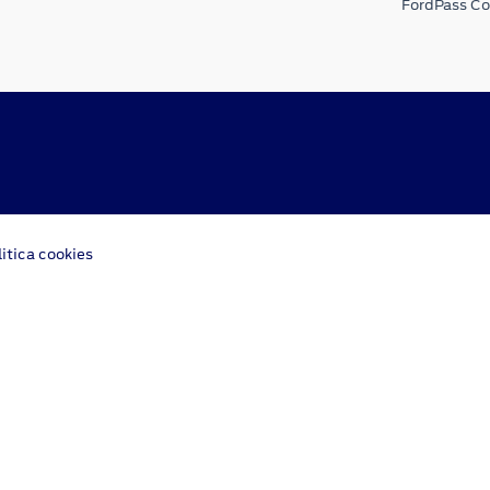
FordPass C
litica cookies