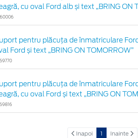
eagră, cu oval Ford alb și text „BRING
460006
uport pentru plăcuța de înmatriculare Ford
val Ford și text „BRING ON TOMORROW”
69770
uport pentru plăcuța de înmatriculare For
eagră, cu oval Ford și text „BRING ON 
69816
Inapoi
1
Inainte