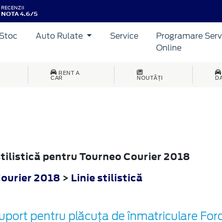
RECENZII
NOTA 4.6/5
Stoc
Auto Rulate
Service
Programare Serv
Online
RENT A
CAR
NOUTĂȚI
D
 stilistică pentru Tourneo Courier 2018
ourier 2018
>
Linie stilistică
uport pentru plăcuța de înmatriculare For