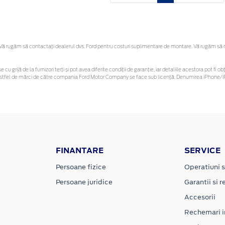
 rugăm să contactaţi dealerul dvs. Ford pentru costuri suplimentare de montare. Vă rugăm să reți
e cu grijă de la furnizori terți și pot avea diferite condiții de garanție, iar detaliile acestora pot 
or astfel de mărci de către compania Ford Motor Company se face sub licență. Denumirea iPhone/iP
FINANTARE
SERVICE
Persoane fizice
Operatiuni s
Persoane juridice
Garantii si re
Accesorii
Rechemari i