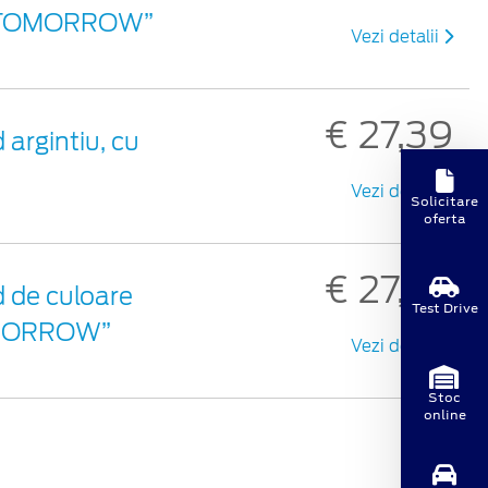
 ON TOMORROW”
Vezi detalii
€ 27,39
 argintiu, cu
Vezi detalii
Solicitare
oferta
€ 27,39
d de culoare
Test Drive
TOMORROW”
Vezi detalii
Stoc
online