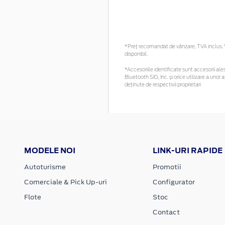
*Preţ recomandat de vânzare, TVA inclus. Vă
disponibil.
*Accesoriile identificate sunt accesorii ales
Bluetooth SIG, Inc. și orice utilizare a un
deținute de respectivii proprietari
MODELE NOI
LINK-URI RAPIDE
Autoturisme
Promotii
Comerciale & Pick Up-uri
Configurator
Flote
Stoc
Contact