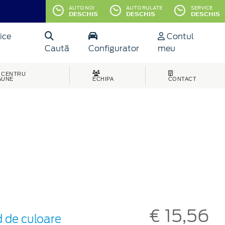
AUTO NOI
AUTO RULATE
SERVICE
DESCHIS
DESCHIS
DESCHIS
ice
Contul
Caută
Configurator
meu
CENTRU
AUNE
ECHIPA
CONTACT
€ 15,56
d de culoare