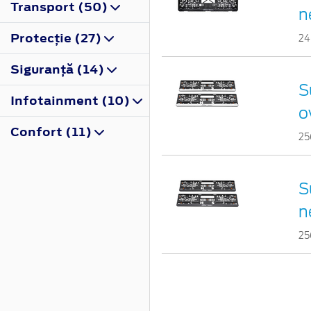
Transport (50)
n
Protecţie (27)
2
Siguranţă (14)
S
Infotainment (10)
o
Confort (11)
25
S
n
25