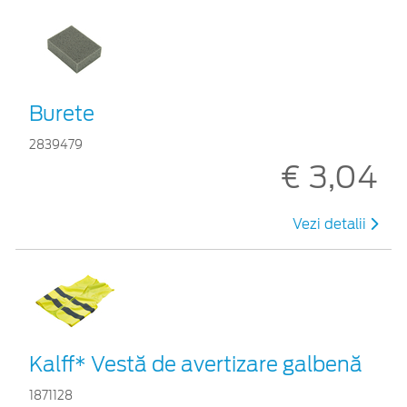
Burete
2839479
€ 3,04
Vezi detalii
Kalff* Vestă de avertizare galbenă
1871128