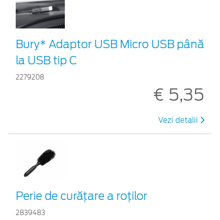
Bury* Adaptor USB Micro USB până
la USB tip C
2279208
€ 5,35
Vezi detalii
Perie de curățare a roților
2839483