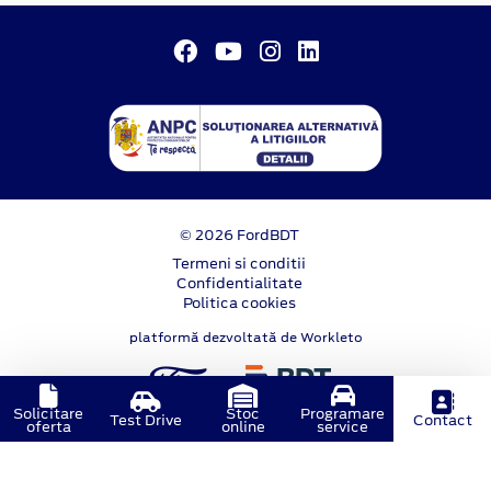
© 2026 FordBDT
Termeni si conditii
Confidentialitate
Politica cookies
platformă dezvoltată de Workleto
Solicitare
Stoc
Programare
Test Drive
Contact
oferta
online
service