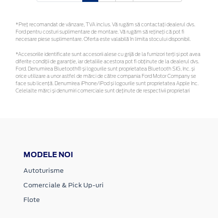
*Preţ recomandat de vânzare, TVA inclus. Vă rugăm să contactaţi dealerul dvs.
Ford pentru costuri suplimentare de montare. Vă rugăm să rețineți că pot fi
necesare piese suplimentare. Oferta este valabilă în limita stocului disponibil.
*Accesoriile identificate sunt accesorii alese cu grijă de la furnizori terți și pot avea
diferite condiții de garanție, iar detaliile acestora pot fi obținute de la dealerul dvs.
Ford. Denumirea Bluetooth® și logourile sunt proprietatea Bluetooth SIG, Inc. și
orice utilizare a unor astfel de mărci de către compania Ford Motor Company se
face sub licență. Denumirea iPhone/iPod și logourile sunt proprietatea Apple Inc.
Celelalte mărci și denumiri comerciale sunt deținute de respectivii proprietari
MODELE NOI
Autoturisme
Comerciale & Pick Up-uri
Flote