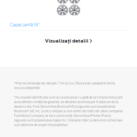
Capac jantă 16"
Vizualizați detalii
*Preţ recomandat de vânzare, TVA inclus. Oferta este valabilă în limita
stocului disponibil.
*Accesoriile identificate sunt accesorii alese cu grijă de la furnizori terți și pot
avea diferite condiții de garanție, iar detaliile acestora pot fi obținute de la
dealerul dvs. Ford. Denumirea Bluetooth® și logourile sunt proprietatea
Bluetooth SIG, Inc. și orice utilizare a unor astfel de mărci de către compania
Ford Motor Company se face sub licență. Denumirea iPhone/iPod și
logourile sunt proprietatea Apple Inc. Celelalte mărci și denumiri comerciale
sunt deținute de respectivii proprietari.