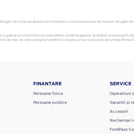
 rugăm să contactaţi dealerul dvs. Ford pentru costuri suplimentare de montare. Vă rugăm să reți
 cu grijă de la furnizori terți și pot avea diferite condiții de garanție, iar detaliile acestora pot f
or astfel de mărci de către compania Ford Motor Company se face sub licență. Denumirea iPhone/iP
FINANTARE
SERVICE
Persoane fizice
Operatiuni s
Persoane juridice
Garantii si re
Accesorii
Rechemari i
FordPass C