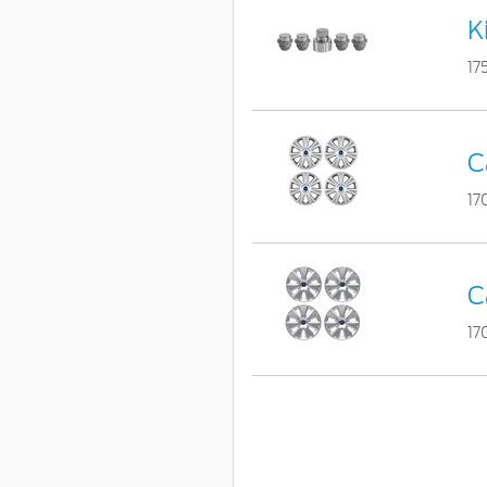
K
17
C
17
C
17