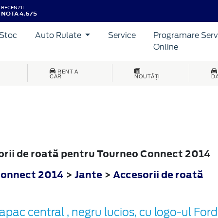
RECENZII
NOTA 4.6/5
Stoc
Auto Rulate
Service
Programare Serv
Online
RENT A
CAR
NOUTĂȚI
D
sorii de roată pentru Tourneo Connect 2014
Connect 2014
>
Jante
>
Accesorii de roată
apac central , negru lucios, cu logo-ul Ford