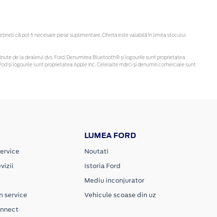
neți că pot fi necesare piese suplimentare. Oferta este valabilă în limita stocului
i obținute de la dealerul dvs. Ford. Denumirea Bluetooth® și logourile sunt proprietatea
od și logourile sunt proprietatea Apple Inc. Celelalte mărci și denumiri comerciale sunt
LUMEA FORD
ervice
Noutati
vizii
Istoria Ford
Mediu inconjurator
n service
Vehicule scoase din uz
onnect