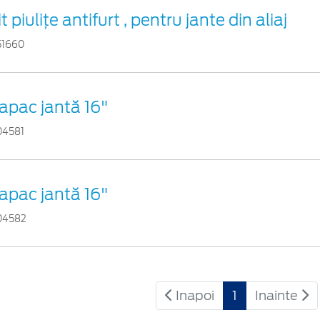
it piuliţe antifurt , pentru jante din aliaj
51660
apac jantă 16"
04581
apac jantă 16"
04582
Inapoi
1
Inainte