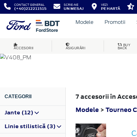
CONTACT GENERAL
SCRIE-NE
VEZI
(+40)212211515
UN MESAJ
PE HARTĂ
Modele
Promotii
TOURNEO CONNECT
BUY
ACCESORII
ASIGURĂRI
BACK
2014
7 accesorii în Acce
CATEGORII
Modele
>
Tourneo 
Jante (12)
Linie stilistică (3)
C