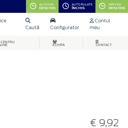
AUTO NOI
AUTO RULATE
SERVICE
DESCHIS
ÎNCHIS
DESCHIS
ice
Contul
Caută
Configurator
meu
CENTRU
AUNE
ECHIPA
CONTACT
€ 9,92