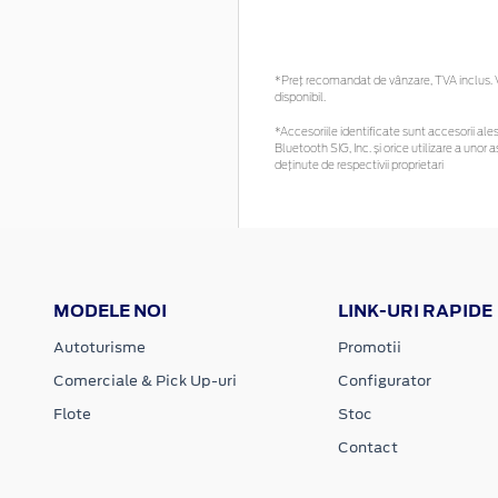
*Preţ recomandat de vânzare, TVA inclus. Vă
disponibil.
*Accesoriile identificate sunt accesorii alese
Bluetooth SIG, Inc. și orice utilizare a un
deținute de respectivii proprietari
MODELE NOI
LINK-URI RAPIDE
Autoturisme
Promotii
Comerciale & Pick Up-uri
Configurator
Flote
Stoc
Contact