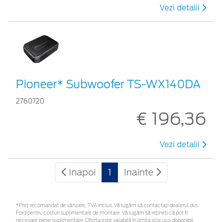
Vezi detalii
Pioneer* Subwoofer TS-WX140DA
2760720
€ 196,36
Vezi detalii
Inapoi
1
Inainte
*Preţ recomandat de vânzare, TVA inclus. Vă rugăm să contactaţi dealerul dvs.
Ford pentru costuri suplimentare de montare. Vă rugăm să rețineți că pot fi
necesare piese suplimentare. Oferta este valabilă în limita stocului disponibil.