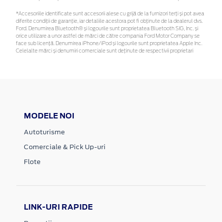
*Accesoriile identificate sunt accesorii alese cu grijă de la furnizori terți și pot avea
diferite condiții de garanție, iar detaliile acestora pot fi obținute de la dealerul dvs.
Ford. Denumirea Bluetooth® și logourile sunt proprietatea Bluetooth SIG, Inc. și
orice utilizare a unor astfel de mărci de către compania Ford Motor Company se
face sub licență. Denumirea iPhone/iPod și logourile sunt proprietatea Apple Inc.
Celelalte mărci și denumiri comerciale sunt deținute de respectivii proprietari
MODELE NOI
Autoturisme
Comerciale & Pick Up-uri
Flote
LINK-URI RAPIDE