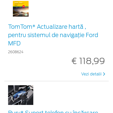
TomTom* Actualizare hartă ,
pentru sistemul de navigaţie Ford
MFD
2608624
€ 118,99
Vezi detalii
Bury* Suport telefon cu încărcare