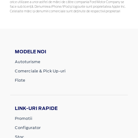
orice utilizare a unor astfel de mărci de către compania Ford Motor Company se
face sub licență. Denumirea iPhone/iPod și logourile sunt proprietatea Apple Inc.
Celelalte mărci și denumiri comerciale sunt deținute de respectivii proprietari
MODELE NOI
Autoturisme
Comerciale & Pick Up-uri
Flote
LINK-URI RAPIDE
Promotii
Configurator
Stoc