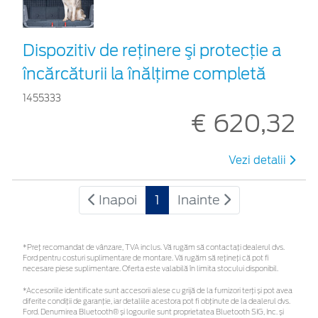
Dispozitiv de reţinere şi protecţie a
încărcăturii la înălţime completă
1455333
€ 620,32
Vezi detalii
Inapoi
1
Inainte
*Preţ recomandat de vânzare, TVA inclus. Vă rugăm să contactaţi dealerul dvs.
Ford pentru costuri suplimentare de montare. Vă rugăm să rețineți că pot fi
necesare piese suplimentare. Oferta este valabilă în limita stocului disponibil.
*Accesoriile identificate sunt accesorii alese cu grijă de la furnizori terți și pot avea
diferite condiții de garanție, iar detaliile acestora pot fi obținute de la dealerul dvs.
Ford. Denumirea Bluetooth® și logourile sunt proprietatea Bluetooth SIG, Inc. și