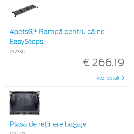
4pets®* Rampă pentru câine
EasySteps
2423311
€ 266,19
Vezi detalii
Plasă de reţinere bagaje