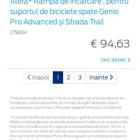
Atera* Rampă de încărcare , pentru
suportul de biciclete spate Genio
Pro Advanced și Strada Trail
2756514
€ 94,63
Vezi detalii
Inapoi
1
2
3
Inainte
*Preţ recomandat de vânzare, TVA inclus. Vă rugăm să contactaţi dealerul dvs.
Ford pentru costuri suplimentare de montare. Vă rugăm să rețineți că pot fi
necesare piese suplimentare. Oferta este valabilă în limita stocului disponibil.
*Accesoriile identificate sunt accesorii alese cu grijă de la furnizori terți și pot avea
diferite condiții de garanție, iar detaliile acestora pot fi obținute de la dealerul dvs.
Ford. Denumirea Bluetooth® și logourile sunt proprietatea Bluetooth SIG, Inc. și
orice utilizare a unor astfel de mărci de către compania Ford Motor Company se
face sub licență. Denumirea iPhone/iPod și logourile sunt proprietatea Apple Inc.