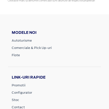
Celelalte mărci și denumiri comerciale sunt deținute de respectivii proprietari
MODELE NOI
Autoturisme
Comerciale & Pick Up-uri
Flote
LINK-URI RAPIDE
Promotii
Configurator
Stoc
Contact