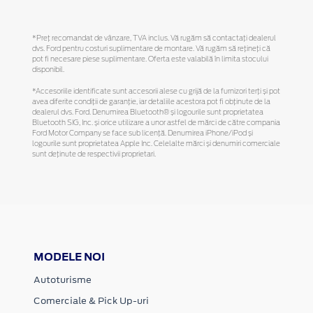
*Preţ recomandat de vânzare, TVA inclus. Vă rugăm să contactaţi dealerul
dvs. Ford pentru costuri suplimentare de montare. Vă rugăm să reţineţi că
pot fi necesare piese suplimentare. Oferta este valabilă în limita stocului
disponibil.
*Accesoriile identificate sunt accesorii alese cu grijă de la furnizori terți și pot
avea diferite condiții de garanție, iar detaliile acestora pot fi obținute de la
dealerul dvs. Ford. Denumirea Bluetooth® și logourile sunt proprietatea
Bluetooth SIG, Inc. și orice utilizare a unor astfel de mărci de către compania
Ford Motor Company se face sub licență. Denumirea iPhone/iPod și
logourile sunt proprietatea Apple Inc. Celelalte mărci și denumiri comerciale
sunt deținute de respectivii proprietari.
MODELE NOI
Autoturisme
Comerciale & Pick Up-uri