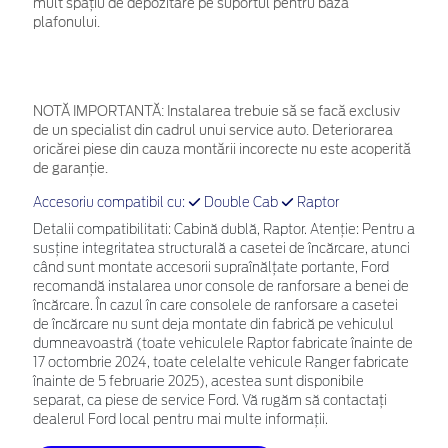
mult spațiu de depozitare pe suportul pentru baza
plafonului.
NOTĂ IMPORTANTĂ:
Instalarea trebuie să se facă exclusiv
de un specialist din cadrul unui service auto. Deteriorarea
oricărei piese din cauza montării incorecte nu este acoperită
de garanţie.
Accesoriu compatibil cu:
Double Cab
Raptor
Detalii compatibilitati: Cabină dublă, Raptor. Atenţie: Pentru a
susţine integritatea structurală a casetei de încărcare, atunci
când sunt montate accesorii supraînălţate portante, Ford
recomandă instalarea unor console de ranforsare a benei de
încărcare. În cazul în care consolele de ranforsare a casetei
de încărcare nu sunt deja montate din fabrică pe vehiculul
dumneavoastră (toate vehiculele Raptor fabricate înainte de
17 octombrie 2024, toate celelalte vehicule Ranger fabricate
înainte de 5 februarie 2025), acestea sunt disponibile
separat, ca piese de service Ford. Vă rugăm să contactaţi
dealerul Ford local pentru mai multe informaţii.