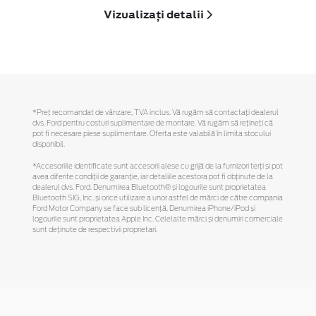
Vizualizați detalii
*Preţ recomandat de vânzare, TVA inclus. Vă rugăm să contactaţi dealerul
dvs. Ford pentru costuri suplimentare de montare. Vă rugăm să reţineţi că
pot fi necesare piese suplimentare. Oferta este valabilă în limita stocului
disponibil.
*Accesoriile identificate sunt accesorii alese cu grijă de la furnizori terți și pot
avea diferite condiții de garanție, iar detaliile acestora pot fi obținute de la
dealerul dvs. Ford. Denumirea Bluetooth® și logourile sunt proprietatea
Bluetooth SIG, Inc. și orice utilizare a unor astfel de mărci de către compania
Ford Motor Company se face sub licență. Denumirea iPhone/iPod și
logourile sunt proprietatea Apple Inc. Celelalte mărci și denumiri comerciale
sunt deținute de respectivii proprietari.