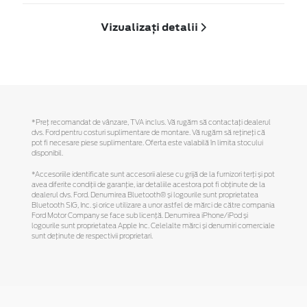
Vizualizați detalii
*Preţ recomandat de vânzare, TVA inclus. Vă rugăm să contactaţi dealerul
dvs. Ford pentru costuri suplimentare de montare. Vă rugăm să reţineţi că
pot fi necesare piese suplimentare. Oferta este valabilă în limita stocului
disponibil.
*Accesoriile identificate sunt accesorii alese cu grijă de la furnizori terți și pot
avea diferite condiții de garanție, iar detaliile acestora pot fi obținute de la
dealerul dvs. Ford. Denumirea Bluetooth® și logourile sunt proprietatea
Bluetooth SIG, Inc. și orice utilizare a unor astfel de mărci de către compania
Ford Motor Company se face sub licență. Denumirea iPhone/iPod și
logourile sunt proprietatea Apple Inc. Celelalte mărci și denumiri comerciale
sunt deținute de respectivii proprietari.