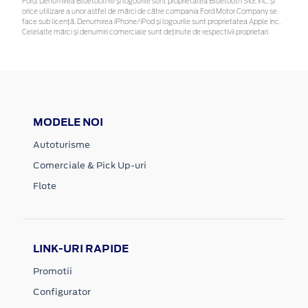
Ford. Denumirea Bluetooth® și logourile sunt proprietatea Bluetooth SIG, Inc. și
orice utilizare a unor astfel de mărci de către compania Ford Motor Company se
face sub licență. Denumirea iPhone/iPod și logourile sunt proprietatea Apple Inc.
Celelalte mărci și denumiri comerciale sunt deținute de respectivii proprietari
MODELE NOI
Autoturisme
Comerciale & Pick Up-uri
Flote
LINK-URI RAPIDE
Promotii
Configurator