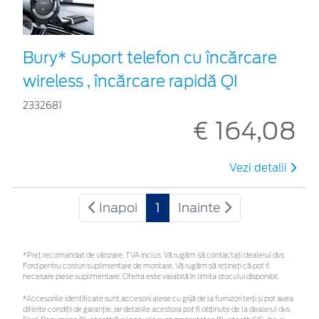
Bury* Suport telefon cu încărcare
wireless , încărcare rapidă QI
2332681
€ 164,08
Vezi detalii
Inapoi
1
Inainte
*Preţ recomandat de vânzare, TVA inclus. Vă rugăm să contactaţi dealerul dvs.
Ford pentru costuri suplimentare de montare. Vă rugăm să rețineți că pot fi
necesare piese suplimentare. Oferta este valabilă în limita stocului disponibil.
*Accesoriile identificate sunt accesorii alese cu grijă de la furnizori terți și pot avea
diferite condiții de garanție, iar detaliile acestora pot fi obținute de la dealerul dvs.