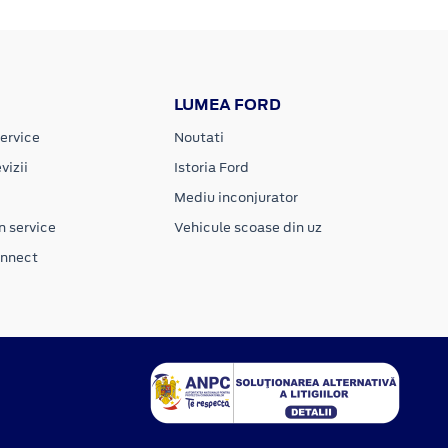
LUMEA FORD
ervice
Noutati
vizii
Istoria Ford
Mediu inconjurator
n service
Vehicule scoase din uz
onnect