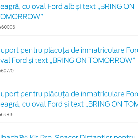
eagră, cu oval Ford alb și text „BRING ON
TOMORROW”
460006
uport pentru plăcuța de înmatriculare Ford
val Ford și text „BRING ON TOMORROW”
569770
uport pentru plăcuța de înmatriculare For
eagră, cu oval Ford și text „BRING ON 
569816
ibach®* Kit Pro-Spacer Distanțier pentru 