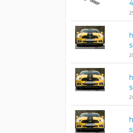
4
2
h
s
2
h
s
2
h
s