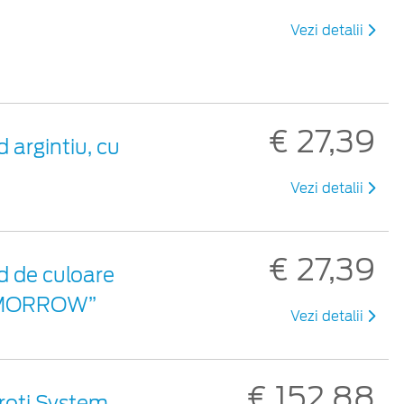
Vezi detalii
€ 27,39
 argintiu, cu
Vezi detalii
€ 27,39
d de culoare
TOMORROW”
Vezi detalii
€ 152,88
roți System