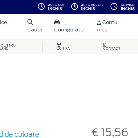
AUTO NOI
AUTO RULATE
SERVICE
ÎNCHIS
ÎNCHIS
ÎNCHIS
ice
Contul
Caută
Configurator
meu
CENTRU
AUNE
ECHIPA
CONTACT
€ 15,56
d de culoare