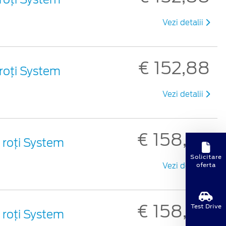
Vezi detalii
€ 152,88
roți System
Vezi detalii
€ 158,90
 roți System
Solicitare
oferta
Vezi detalii
€ 158,90
Test Drive
 roți System