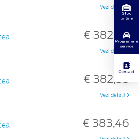
Vezi detalii
Stoc
online
€ 382,35
rtea
Programare
service
Vezi detalii
Contact
€ 382,35
rtea
Vezi detalii
€ 383,46
rtea