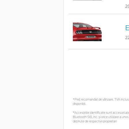
2
E
2
*Preţ recomandat de vânzare, TVA inclus. 
disponibil.
*Accesoriile identificate sunt accesorii ale
Bluetooth SIG, Inc. și orice utilizare a u
deținute de respectivii proprietari