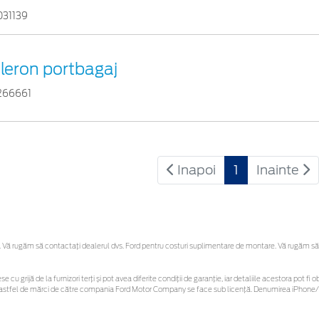
031139
leron portbagaj
266661
Inapoi
1
Inainte
Vă rugăm să contactaţi dealerul dvs. Ford pentru costuri suplimentare de montare. Vă rugăm să reț
se cu grijă de la furnizori terți și pot avea diferite condiții de garanție, iar detaliile acestora pot
nor astfel de mărci de către compania Ford Motor Company se face sub licență. Denumirea iPhone/i