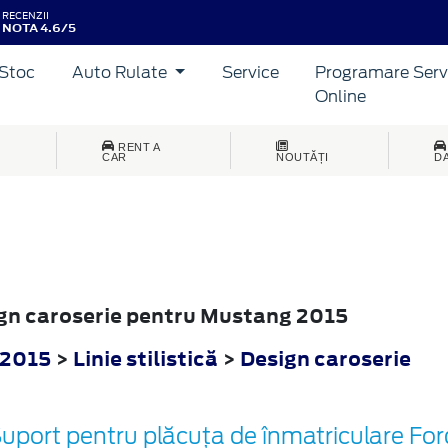
RECENZII
NOTA 4.6/5
Stoc
Auto Rulate
Service
Programare Serv
Online
RENT A
CAR
NOUTĂȚI
D
sign caroserie pentru Mustang 2015
 2015
>
Linie stilistică
>
Design caroserie
uport pentru plăcuța de înmatriculare For