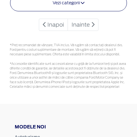
Vezi categorii
Inapoi
Inainte
*Preţ recomandat de vânzare, TVA inclus. Vă rugăm să contactaţi dealerul dvs.
Ford pentru costuri suplimentare de montare. Vă rugăm să rețineți că pot fi
necesare piese suplimentare. Oferta este valabilă în limita stocului disponibil.
*Accesoriile identificate sunt accesorii alese cu grijă de la furnizori terți și pot avea
diferite condiții de garanție, iar detaliile acestora pot fi obținute de la dealerul dvs.
Ford. Denumirea Bluetooth® și logourile sunt proprietatea Bluetooth SIG, Inc. și
orice utilizare a unor astfel de mărci de către compania Ford Motor Company se
face sub licență. Denumirea iPhone/iPod și logourile sunt proprietatea Apple Inc.
Celelalte mărci și denumiri comerciale sunt deținute de respectivii proprietari
MODELE NOI
Autoturisme