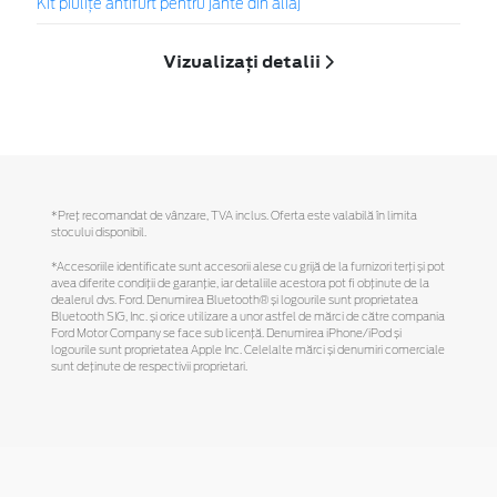
Kit piuliţe antifurt pentru jante din aliaj
Vizualizați detalii
*Preţ recomandat de vânzare, TVA inclus. Oferta este valabilă în limita
stocului disponibil.
*Accesoriile identificate sunt accesorii alese cu grijă de la furnizori terți și pot
avea diferite condiții de garanție, iar detaliile acestora pot fi obținute de la
dealerul dvs. Ford. Denumirea Bluetooth® și logourile sunt proprietatea
Bluetooth SIG, Inc. și orice utilizare a unor astfel de mărci de către compania
Ford Motor Company se face sub licență. Denumirea iPhone/iPod și
logourile sunt proprietatea Apple Inc. Celelalte mărci și denumiri comerciale
sunt deținute de respectivii proprietari.