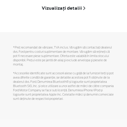
Vizualizați detalii
*Preţ recomandat de vânzare, TVA inclus. Vă rugăm să contactaţi dealerul
dvs. Ford pentru costuri suplimentare de montare. Vă rugăm să reţineţi că
pot fi necesare piese suplimentare. Oferta este valabilă în limita stocului
disponibil. Preţul este pe jantă din aliaj şi exclude anvelopa şi piesele de
montaj.
*Accesoriile identificate sunt accesorii alese cu grijă de la furnizori terți și pot
avea diferite condiții de garanție, iar detaliile acestora pot fi obținute de la
dealerul dvs. Ford. Denumirea Bluetooth® și logourile sunt proprietatea
Bluetooth SIG, Inc. și orice utilizare a unor astfel de mărci de către compania
Ford Motor Company se face sub licență. Denumirea iPhone/iPod și
logourile sunt proprietatea Apple Inc. Celelalte mărci și denumiri comerciale
sunt deținute de respectivii proprietari.