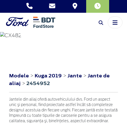
KUGA
2019
Modele
Kuga 2019
Jante
Jante de
>
>
>
aliaj
2454952
>
Jantele din aliaj oferă autovehiculului dvs. Ford un aspect
unic şi personal, fiind proiectate astfel încât să completeze
designul acestuia din fiecare unghi. Fiecare jantă este testată
împreună cu toate tipurile de caroserie pentru a se asigura
calitatea, siguranţa şi, bineînţeles, aspectul extraordinar.