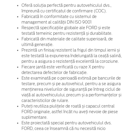
Oferă soluția perfectă pentru autovehiculul dvs.,
împreună cu certificatul de confirmare (COC).
Fabricată în conformitate cu sistemul de
management al calității DIN ISO 9001
Respectă specificațiile globale ale FORD și este
testată temeinic pentru rezistență și durabilitate.
Fabricată din materiale de calitate superioară, de
ultimă generație.
Prezintă un finisaj rezistent la frigul din timpul iernii și
este testată la expunerea îndelungată la ceață salină,
pentru a asigura o rezistență excelentă la coroziune.
Fiecare jantă este verificată cu raze X pentru
detectarea defectelor de fabricație.
Este examinată pe o perioadă extinsă pe bancurile de
testare, precum și pe autovehicul, pentru a se asigura
menținerea nivelurilor de siguranță pe întreg ciclul de
viață al autovehiculului, precum și a performanțelor și
caracteristicilor de rulare.
Puteți reutiliza piulițele de roată și capacul central
FORD originale, astfel încât nu aveți nevoie de piese
suplimentare.
Este proiectată special pentru autovehiculul dvs.
FORD, ceea ce înseamnă că nu necesită nicio