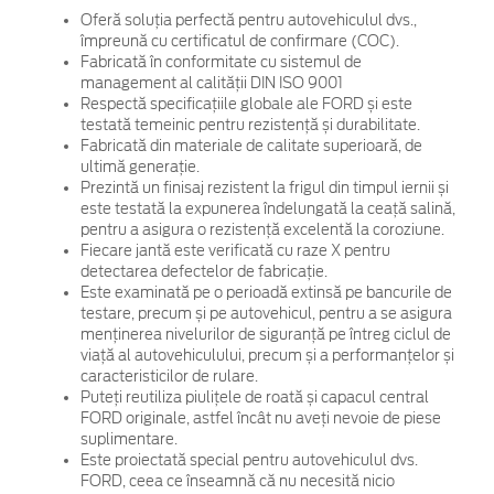
Oferă soluția perfectă pentru autovehiculul dvs.,
împreună cu certificatul de confirmare (COC).
Fabricată în conformitate cu sistemul de
management al calității DIN ISO 9001
Respectă specificațiile globale ale FORD și este
testată temeinic pentru rezistență și durabilitate.
Fabricată din materiale de calitate superioară, de
ultimă generație.
Prezintă un finisaj rezistent la frigul din timpul iernii și
este testată la expunerea îndelungată la ceață salină,
pentru a asigura o rezistență excelentă la coroziune.
Fiecare jantă este verificată cu raze X pentru
detectarea defectelor de fabricație.
Este examinată pe o perioadă extinsă pe bancurile de
testare, precum și pe autovehicul, pentru a se asigura
menținerea nivelurilor de siguranță pe întreg ciclul de
viață al autovehiculului, precum și a performanțelor și
caracteristicilor de rulare.
Puteți reutiliza piulițele de roată și capacul central
FORD originale, astfel încât nu aveți nevoie de piese
suplimentare.
Este proiectată special pentru autovehiculul dvs.
FORD, ceea ce înseamnă că nu necesită nicio