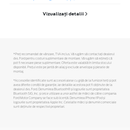
Vizualizați detalii
*Preţ recomandat de vânzare, TVA inclus. Vă rugăm să contactaţi dealerul
dvs. Ford pentru costuri suplimentare de montare. Vă rugăm să reţineţi că
pot fi necesare piese suplimentare. Oferta este valabilă în limita stocului
disponibil. Preţul este pe jantă din aliaj şi exclude anvelopa şi piesele de
montaj.
*Accesoriile identificate sunt accesorii alese cu grijă de la furnizori terți și pot
avea diferite condiții de garanție, iar detaliile acestora pot fi obținute de la
dealerul dvs. Ford. Denumirea Bluetooth® și logourile sunt proprietatea
Bluetooth SIG, Inc. și orice utilizare a unor astfel de mărci de către compania
Ford Motor Company se face sub licență. Denumirea iPhone/iPod și
logourile sunt proprietatea Apple Inc. Celelalte mărci și denumiri comerciale
sunt deținute de respectivii proprietari.