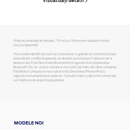
Vizualizați detalii
*Preţ recomandat de vânzare, TVA inclus. Oferta este valabilă în limita
stocului disponibil.
*Accesoriile identificate sunt accesorii alese cu grijă de la furnizori terți și pot
avea diferite condiții de garanție, iar detaliile acestora pot fi obținute de la
dealerul dvs. Ford. Denumirea Bluetooth® și logourile sunt proprietatea
Bluetooth SIG, Inc. și orice utilizare a unor astfel de mărci de către compania
Ford Motor Company se face sub licență. Denumirea iPhone/iPod și
logourile sunt proprietatea Apple Inc. Celelalte mărci și denumiri comerciale
sunt deținute de respectivii proprietari.
MODELE NOI