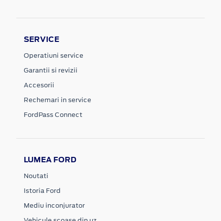
SERVICE
Operatiuni service
Garantii si revizii
Accesorii
Rechemari in service
FordPass Connect
LUMEA FORD
Noutati
Istoria Ford
Mediu inconjurator
Vehicule scoase din uz