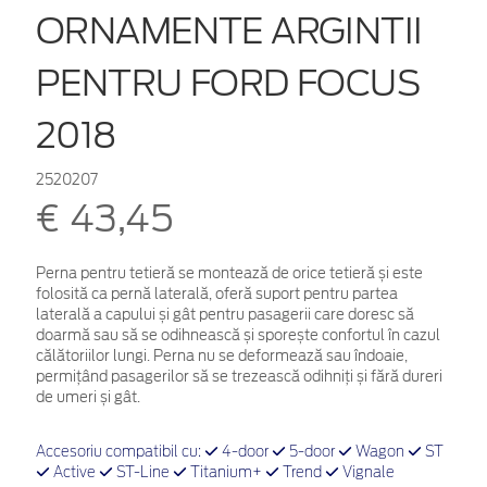
ORNAMENTE ARGINTII
PENTRU FORD FOCUS
2018
2520207
€ 43,45
Perna pentru tetieră se montează de orice tetieră și este
folosită ca pernă laterală, oferă suport pentru partea
laterală a capului și gât pentru pasagerii care doresc să
doarmă sau să se odihnească și sporește confortul în cazul
călătoriilor lungi. Perna nu se deformează sau îndoaie,
permițând pasagerilor să se trezească odihniți și fără dureri
de umeri și gât.
Accesoriu compatibil cu:
4-door
5-door
Wagon
ST
Active
ST-Line
Titanium+
Trend
Vignale