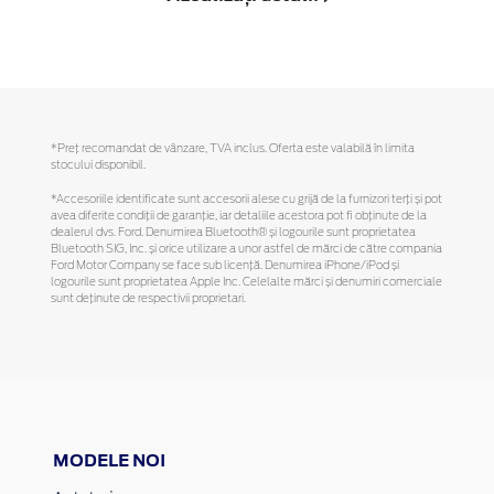
*Preţ recomandat de vânzare, TVA inclus. Oferta este valabilă în limita
stocului disponibil.
*Accesoriile identificate sunt accesorii alese cu grijă de la furnizori terți și pot
avea diferite condiții de garanție, iar detaliile acestora pot fi obținute de la
dealerul dvs. Ford. Denumirea Bluetooth® și logourile sunt proprietatea
Bluetooth SIG, Inc. și orice utilizare a unor astfel de mărci de către compania
Ford Motor Company se face sub licență. Denumirea iPhone/iPod și
logourile sunt proprietatea Apple Inc. Celelalte mărci și denumiri comerciale
sunt deținute de respectivii proprietari.
MODELE NOI