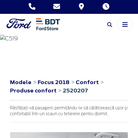
FOCUS
2018
Modele
Focus 2018
Confort
>
>
>
Produse confort
2520207
>
Răsfățați-vă pasagerii, permițându-le să călătorească ușor și
confortabil într-un scaun cu tetierele pentru dormit.