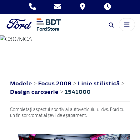
FOCUS
2008
Modele
Focus 2008
Linie stilistică
>
>
>
Design caroserie
1541000
>
Completaţi aspectul sportiv al autovehiculului dvs. Ford cu
un finisor cromat al ţevii de eşapament.