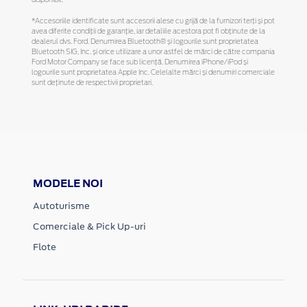
disponibil.
*Accesoriile identificate sunt accesorii alese cu grijă de la furnizori terți și pot
avea diferite condiții de garanție, iar detaliile acestora pot fi obținute de la
dealerul dvs. Ford. Denumirea Bluetooth® și logourile sunt proprietatea
Bluetooth SIG, Inc. și orice utilizare a unor astfel de mărci de către compania
Ford Motor Company se face sub licență. Denumirea iPhone/iPod și
logourile sunt proprietatea Apple Inc. Celelalte mărci și denumiri comerciale
sunt deținute de respectivii proprietari.
MODELE NOI
Autoturisme
Comerciale & Pick Up-uri
Flote