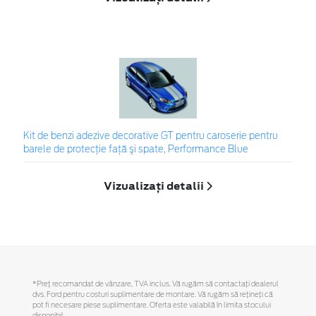
Kit de benzi adezive decorative GT pentru caroserie pentru
barele de protecţie faţă şi spate, Performance Blue
Vizualizați detalii
*Preţ recomandat de vânzare, TVA inclus. Vă rugăm să contactaţi dealerul
dvs. Ford pentru costuri suplimentare de montare. Vă rugăm să reţineţi că
pot fi necesare piese suplimentare. Oferta este valabilă în limita stocului