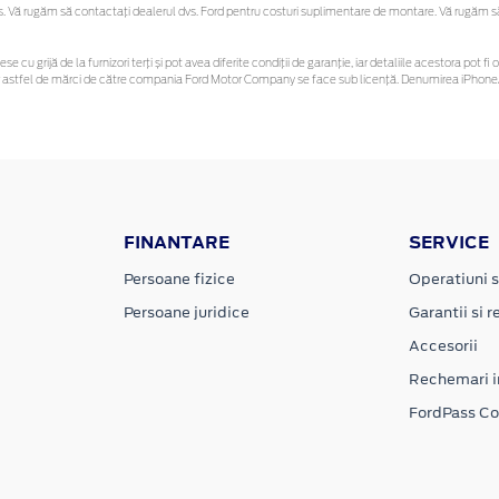
Vă rugăm să contactaţi dealerul dvs. Ford pentru costuri suplimentare de montare. Vă rugăm să re
ese cu grijă de la furnizori terți și pot avea diferite condiții de garanție, iar detaliile acestora po
unor astfel de mărci de către compania Ford Motor Company se face sub licență. Denumirea iPhone/
FINANTARE
SERVICE
Persoane fizice
Operatiuni s
Persoane juridice
Garantii si re
Accesorii
Rechemari i
FordPass C