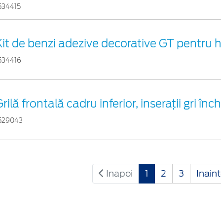
534415
Kit de benzi adezive decorative GT pentru 
534416
rilă frontală cadru inferior, inseraţii gri înch
529043
Inapoi
1
2
3
Inain