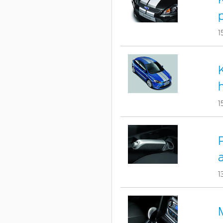
p
1
h
1
1