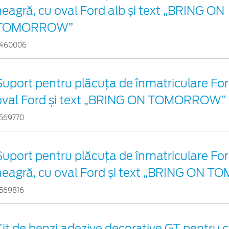
neagră, cu oval Ford alb și text „BRING ON
TOMORROW”
460006
Suport pentru plăcuța de înmatriculare Ford
oval Ford și text „BRING ON TOMORROW”
569770
Suport pentru plăcuța de înmatriculare For
neagră, cu oval Ford și text „BRING ON
569816
Kit de benzi adezive decorative GT pentru c