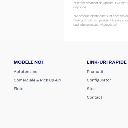
*Preţ recomandat de vânzare, TVA inclus. 
disponibil.
*Accesoriile identificate sunt accesorii al
Bluetooth SIG, Inc. și orice utilizare a 
deținute de respectivii proprietari
MODELE NOI
LINK-URI RAPIDE
Autoturisme
Promotii
Comerciale & Pick Up-uri
Configurator
Flote
Stoc
Contact