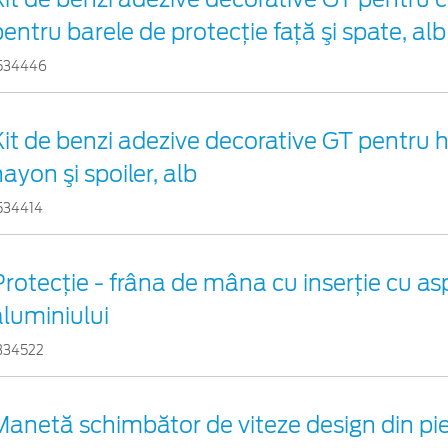
entru barele de protecţie faţă şi spate, alb
534446
Kit de benzi adezive decorative GT pentru
ayon şi spoiler, alb
534414
Protecţie - frâna de mâna cu inserţie cu as
aluminiului
334522
Manetă schimbător de viteze design din pie