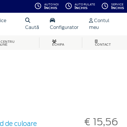
AUTO NOI
AUTO RULATE
SERVICE
ÎNCHIS
ÎNCHIS
ÎNCHIS
ice
Contul
Caută
Configurator
meu
CENTRU
AUNE
ECHIPA
CONTACT
€ 15,56
d de culoare