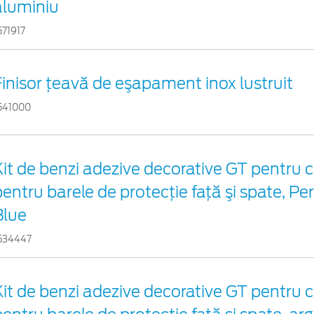
aluminiu
571917
Finisor ţeavă de eşapament inox lustruit
541000
Kit de benzi adezive decorative GT pentru c
pentru barele de protecţie faţă şi spate, P
Blue
534447
Kit de benzi adezive decorative GT pentru c