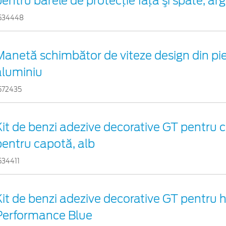
entru barele de protecţie faţă şi spate, arg
534448
Manetă schimbător de viteze design din pie
aluminiu
572435
Kit de benzi adezive decorative GT pentru c
pentru capotă, alb
534411
Kit de benzi adezive decorative GT pentru
Performance Blue