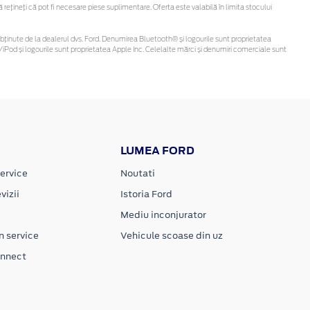
țineți că pot fi necesare piese suplimentare. Oferta este valabilă în limita stocului
t fi obținute de la dealerul dvs. Ford. Denumirea Bluetooth® și logourile sunt proprietatea
iPod și logourile sunt proprietatea Apple Inc. Celelalte mărci și denumiri comerciale sunt
LUMEA FORD
ervice
Noutati
vizii
Istoria Ford
Mediu inconjurator
n service
Vehicule scoase din uz
onnect