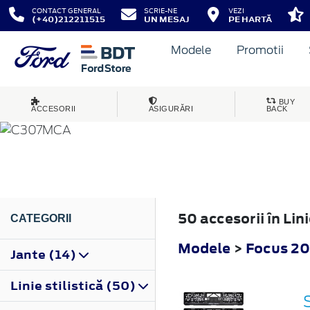
CONTACT GENERAL
SCRIE-NE
VEZI
(+40)212211515
UN MESAJ
PE HARTĂ
Modele
Promotii
FOCUS
BUY
ACCESORII
ASIGURĂRI
BACK
2008
50 accesorii în Lin
CATEGORII
Modele
>
Focus 2
Jante (14)
Linie stilistică (50)