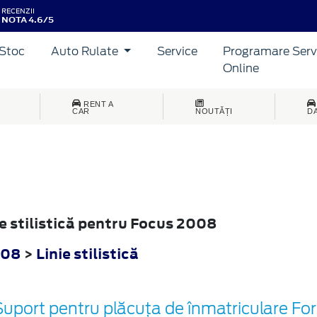
RECENZII
NOTA 4.6/5
Stoc
Auto Rulate
Service
Programare Serv
Online
RENT A
CAR
NOUTĂȚI
D
ie stilistică pentru Focus 2008
008
>
Linie stilistică
Suport pentru plăcuța de înmatriculare For