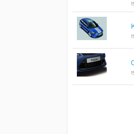
1
1
G
1