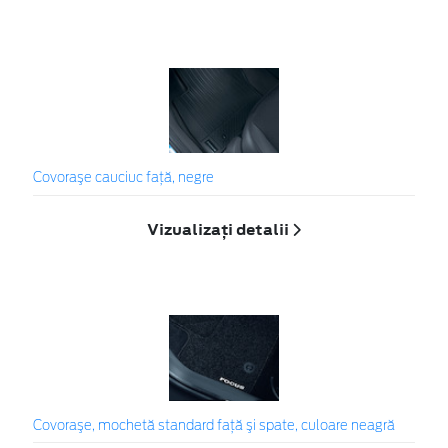
Covoraşe cauciuc faţă, negre
Vizualizați detalii
Covoraşe, mochetă standard faţă şi spate, culoare neagră