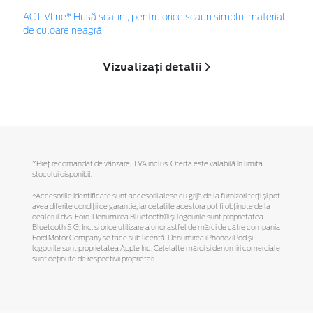
ACTIVline* Husă scaun , pentru orice scaun simplu, material
de culoare neagră
Vizualizați detalii
*Preţ recomandat de vânzare, TVA inclus. Oferta este valabilă în limita
stocului disponibil.
*Accesoriile identificate sunt accesorii alese cu grijă de la furnizori terți și pot
avea diferite condiții de garanție, iar detaliile acestora pot fi obținute de la
dealerul dvs. Ford. Denumirea Bluetooth® și logourile sunt proprietatea
Bluetooth SIG, Inc. și orice utilizare a unor astfel de mărci de către compania
Ford Motor Company se face sub licență. Denumirea iPhone/iPod și
logourile sunt proprietatea Apple Inc. Celelalte mărci și denumiri comerciale
sunt deținute de respectivii proprietari.