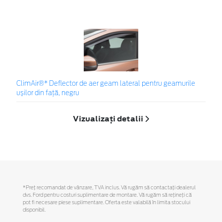
ClimAir®* Deflector de aer geam lateral pentru geamurile
ușilor din față, negru
Vizualizați detalii
*Preţ recomandat de vânzare, TVA inclus. Vă rugăm să contactaţi dealerul
dvs. Ford pentru costuri suplimentare de montare. Vă rugăm să reţineţi că
pot fi necesare piese suplimentare. Oferta este valabilă în limita stocului
disponibil.