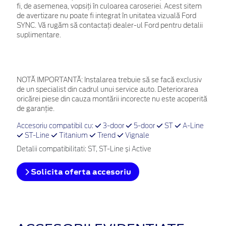
fi, de asemenea, vopsiţi în culoarea caroseriei. Acest sitem
de avertizare nu poate fi integrat în unitatea vizuală Ford
SYNC. Vă rugăm să contactaţi dealer-ul Ford pentru detalii
suplimentare.
NOTĂ IMPORTANTĂ:
Instalarea trebuie să se facă exclusiv
de un specialist din cadrul unui service auto. Deteriorarea
oricărei piese din cauza montării incorecte nu este acoperită
de garanţie.
Accesoriu compatibil cu:
3-door
5-door
ST
A-Line
ST-Line
Titanium
Trend
Vignale
Detalii compatibilitati: ST, ST-Line și Active
Solicita oferta accesoriu