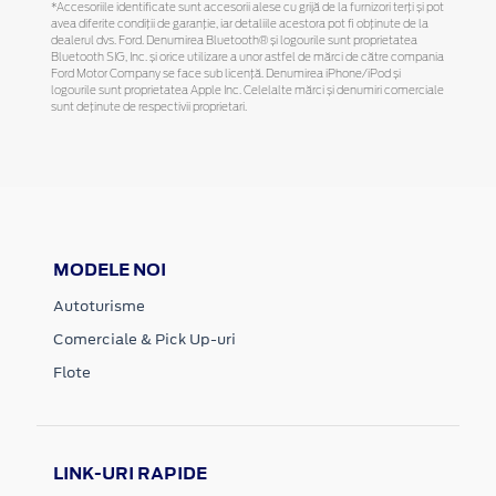
*Accesoriile identificate sunt accesorii alese cu grijă de la furnizori terți și pot
avea diferite condiții de garanție, iar detaliile acestora pot fi obținute de la
dealerul dvs. Ford. Denumirea Bluetooth® și logourile sunt proprietatea
Bluetooth SIG, Inc. și orice utilizare a unor astfel de mărci de către compania
Ford Motor Company se face sub licență. Denumirea iPhone/iPod și
logourile sunt proprietatea Apple Inc. Celelalte mărci și denumiri comerciale
sunt deținute de respectivii proprietari.
MODELE NOI
Autoturisme
Comerciale & Pick Up-uri
Flote
LINK-URI RAPIDE