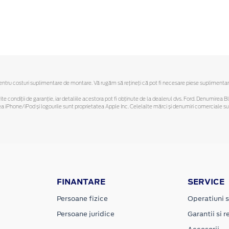
ru costuri suplimentare de montare. Vă rugăm să reţineţi că pot fi necesare piese suplimentare. O
ferite condiții de garanție, iar detaliile acestora pot fi obținute de la dealerul dvs. Ford. Denumirea 
hone/iPod și logourile sunt proprietatea Apple Inc. Celelalte mărci și denumiri comerciale sunt 
FINANTARE
SERVICE
Persoane fizice
Operatiuni s
Persoane juridice
Garantii si re