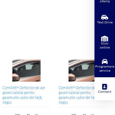
oferta
Test Drive
Stoc
online
Programare
service
ClimAir®* Deflector de aer
ClimAir®* Deflector de aer
Contact
geam lateral pentru
geam lateral pentru
geamurile ușilor din față,
geamurile ușilor din față,
negru
negru