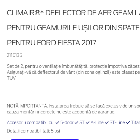
CLIMAIR®* DEFLECTOR DE AER GEAM 
PENTRU GEAMURILE UȘILOR DIN SPATE
PENTRU FORD FIESTA 2017
2110136
Set de 2, pentru o ventilație îmbunătățită, protecție împotriva zăpezii
Asigurați-vă că deflectorul de vânt (din zona oglinzii) este plasat pe
TUV
NOTĂ IMPORTANTĂ:
Instalarea trebuie să se facă exclusiv de un spe
cauza montării incorecte nu este acoperită de garanţie.
Accesoriu compatibil cu:
5-door
ST
A-Line
ST-Line
Tita
Detalii compatibilitati: 5 uși