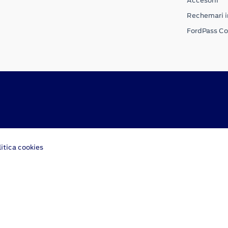
Accesorii
Rechemari i
FordPass C
litica cookies