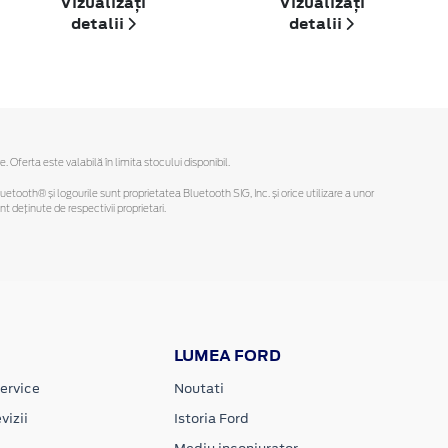
Vizualizați
Vizualizați
detalii
detalii
ferta este valabilă în limita stocului disponibil.
Bluetooth® și logourile sunt proprietatea Bluetooth SIG, Inc. și orice utilizare a unor
deținute de respectivii proprietari.
LUMEA FORD
ervice
Noutati
vizii
Istoria Ford