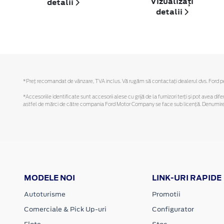
Vizualizați
detalii
detalii
*Preţ recomandat de vânzare, TVA inclus. Vă rugăm să contactaţi dealerul dvs. Ford pent
*Accesoriile identificate sunt accesorii alese cu grijă de la furnizori terți și pot avea di
astfel de mărci de către compania Ford Motor Company se face sub licență. Denumirea iP
MODELE NOI
LINK-URI RAPIDE
Autoturisme
Promotii
Comerciale & Pick Up-uri
Configurator