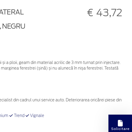
€ 43,72
LATERAL
, NEGRU
 și a ploii, geam din material acrilic de 3 mm turnat prin injectare.
 marginea ferestrei (șină) și nu alunecă în nișa ferestrei. Testată
cialist din cadrul unui service auto. Deteriorarea oricărei piese din
nium
Trend
Vignale
Solicitare