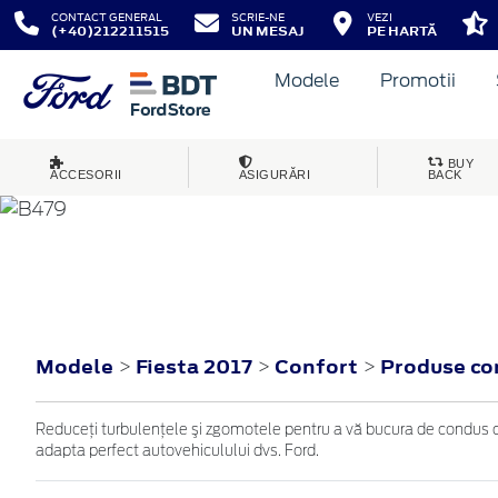
CONTACT GENERAL
SCRIE-NE
VEZI
(+40)212211515
UN MESAJ
PE HARTĂ
Modele
Promotii
BUY
ACCESORII
ASIGURĂRI
BACK
FIESTA
2017
Modele
Fiesta 2017
Confort
Produse co
>
>
>
Reduceţi turbulenţele şi zgomotele pentru a vă bucura de condus cu
adapta perfect autovehiculului dvs. Ford.