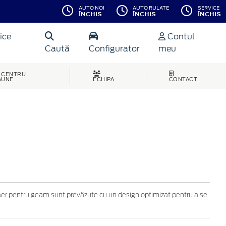
AUTO NOI
AUTO RULATE
SERVICE
ÎNCHIS
ÎNCHIS
ÎNCHIS
ice
Contul
Caută
Configurator
meu
CENTRU
AUNE
ECHIPA
CONTACT
 aer pentru geam sunt prevăzute cu un design optimizat pentru a se