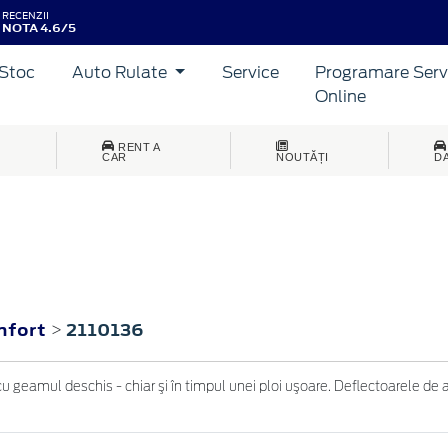
RECENZII
NOTA 4.6/5
Stoc
Auto Rulate
Service
Programare Serv
Online
RENT A
CAR
NOUTĂȚI
D
nfort
2110136
>
 geamul deschis - chiar şi în timpul unei ploi uşoare. Deflectoarele de