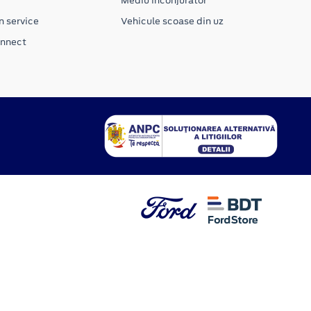
Mediu inconjurator
n service
Vehicule scoase din uz
onnect